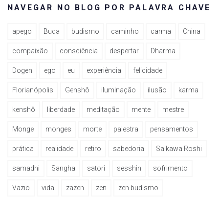
NAVEGAR NO BLOG POR PALAVRA CHAVE
apego
Buda
budismo
caminho
carma
China
compaixão
consciência
despertar
Dharma
Dogen
ego
eu
experiência
felicidade
Florianópolis
Genshô
iluminação
ilusão
karma
kenshô
liberdade
meditação
mente
mestre
Monge
monges
morte
palestra
pensamentos
prática
realidade
retiro
sabedoria
Saikawa Roshi
samadhi
Sangha
satori
sesshin
sofrimento
Vazio
vida
zazen
zen
zen budismo