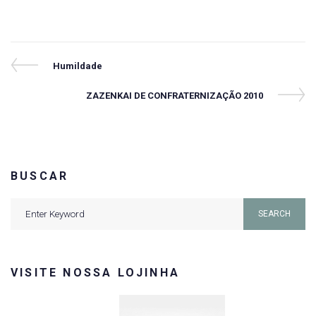
Navegação
Previous
Humildade
Post
de
Next
ZAZENKAI DE CONFRATERNIZAÇÃO 2010
Post
Post
BUSCAR
Search
SEARCH
for:
VISITE NOSSA LOJINHA