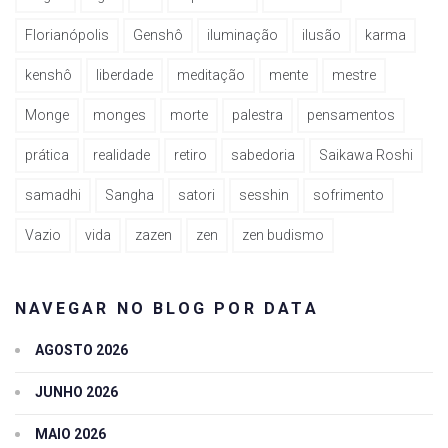
Florianópolis
Genshô
iluminação
ilusão
karma
kenshô
liberdade
meditação
mente
mestre
Monge
monges
morte
palestra
pensamentos
prática
realidade
retiro
sabedoria
Saikawa Roshi
samadhi
Sangha
satori
sesshin
sofrimento
Vazio
vida
zazen
zen
zen budismo
NAVEGAR NO BLOG POR DATA
AGOSTO 2026
JUNHO 2026
MAIO 2026