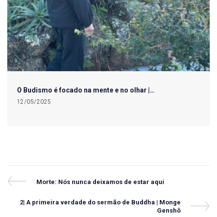
O Budismo é focado na mente e no olhar |…
12/05/2025
Navegação
Previous
Morte: Nós nunca deixamos de estar aqui
Post
de
Next
2| A primeira verdade do sermão de Buddha | Monge
Post
Post
Genshô