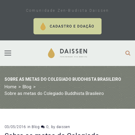
Skip
to
Comunidade Zen-Budista Daissen
content
SOBRE AS METAS DO COLEGIADO BUDDHISTA BRASILEIRO
Home
>
Blog
>
Sobre as metas do Colegiado Buddhista Brasileiro
03/05/2016
in
Blog
0
by
daissen