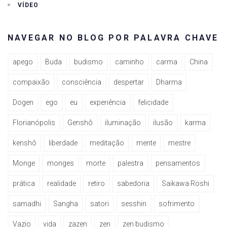
VÍDEO
NAVEGAR NO BLOG POR PALAVRA CHAVE
apego
Buda
budismo
caminho
carma
China
compaixão
consciência
despertar
Dharma
Dogen
ego
eu
experiência
felicidade
Florianópolis
Genshô
iluminação
ilusão
karma
kenshô
liberdade
meditação
mente
mestre
Monge
monges
morte
palestra
pensamentos
prática
realidade
retiro
sabedoria
Saikawa Roshi
samadhi
Sangha
satori
sesshin
sofrimento
Vazio
vida
zazen
zen
zen budismo