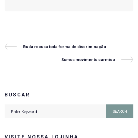
Navegação
Previous
Buda recusa toda forma de discriminação
Post
de
Next
Somos movimento cármico
Post
Post
BUSCAR
Search
SEARCH
for:
VISITE NOSSA LOJINHA