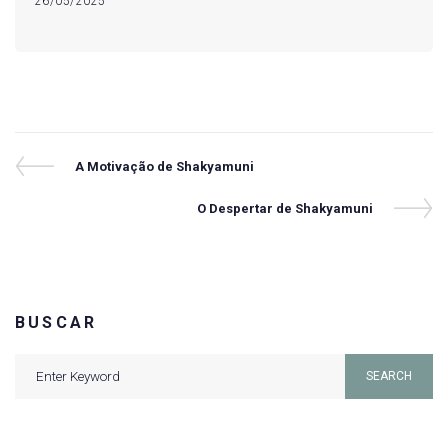
26/05/2025
Navegação
Previous
A Motivação de Shakyamuni
Post
de
Next
O Despertar de Shakyamuni
Post
Post
BUSCAR
Search
SEARCH
for: