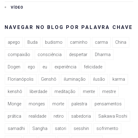
VÍDEO
NAVEGAR NO BLOG POR PALAVRA CHAVE
apego
Buda
budismo
caminho
carma
China
compaixão
consciência
despertar
Dharma
Dogen
ego
eu
experiência
felicidade
Florianópolis
Genshô
iluminação
ilusão
karma
kenshô
liberdade
meditação
mente
mestre
Monge
monges
morte
palestra
pensamentos
prática
realidade
retiro
sabedoria
Saikawa Roshi
samadhi
Sangha
satori
sesshin
sofrimento