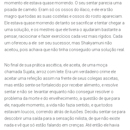
momento ele estava quase morrendo. O seu sentar parecia uma
pisada de camelo. Eram só os ossos do ilíaco, e ele era tão
magro que todas as suas costelas e ossos do rosto apareciam.
Ele estava quase morrendo de tanto se sacrificar e tentar chegar a
uma solução, e os mestres que ele tivera o ajudaram bastante a
pensar, raciocinar e fazer exercícios cada vez mais rígidos. Cada
um ofereceu a ele ser seu sucessor, mas Shakyamuni não
aceitou, pois achava que não tinha conseguido uma solução real.
No final de sua prática ascética, ele aceita, de uma moça
chamada Sujata, arroz com leite. Era um verdadeiro crime ele
aceitar uma refeição assim na frente de seus colegas ascetas,
mas então sente-se fortalecido por receber alimento, e resolve
sentar e não se levantar enquanto não conseguir resolver o
problema da morte e do envelhecimento, a questão de que para
ele, naquele momento, a vida não fazia sentido, e que todos
estavam loucos, correndo atrás de ilusões. Decidiu sentar-se para
descobrir uma saída para a sensação niilista, de que não existe
nada e vê que só estão falando em crenças. Até então ele havia