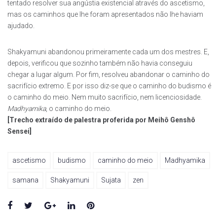
tentado resolver sua angústia existencial através do ascetismo,
mas os caminhos que lhe foram apresentados não lhe haviam
ajudado.
Shakyamuni abandonou primeiramente cada um dos mestres. E,
depois, verificou que sozinho também não havia conseguiu
chegar a lugar algum. Por fim, resolveu abandonar o caminho do
sacrifício extremo. E por isso diz-se que o caminho do budismo é
o caminho do meio. Nem muito sacrifício, nem licenciosidade.
Madhyamika
, o caminho do meio.
[Trecho extraído de palestra proferida por Meihô Genshô
Sensei]
ascetismo
budismo
caminho do meio
Madhyamika
samana
Shakyamuni
Sujata
zen
Facebook
Twitter
Google+
LinkedIn
Pinterest