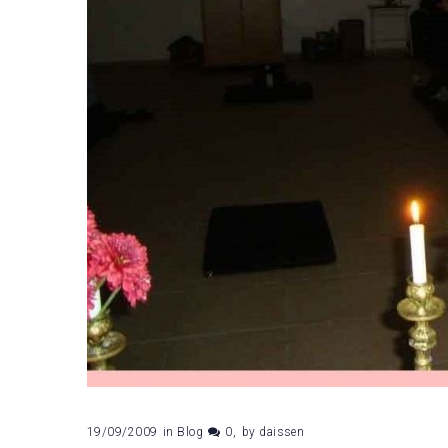
19/09/2009
in
Blog
0
by
daissen