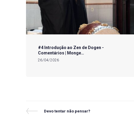
#4 Introdução ao Zen de Dogen -
Comentários | Monge…
26/04/2026
Navegação
Previous
Devo tentar não pensar?
Post
de
Post