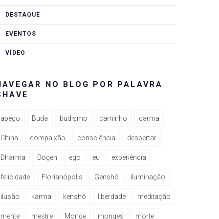
DESTAQUE
EVENTOS
VÍDEO
NAVEGAR NO BLOG POR PALAVRA
CHAVE
apego
Buda
budismo
caminho
carma
China
compaixão
consciência
despertar
Dharma
Dogen
ego
eu
experiência
felicidade
Florianópolis
Genshô
iluminação
ilusão
karma
kenshô
liberdade
meditação
mente
mestre
Monge
monges
morte