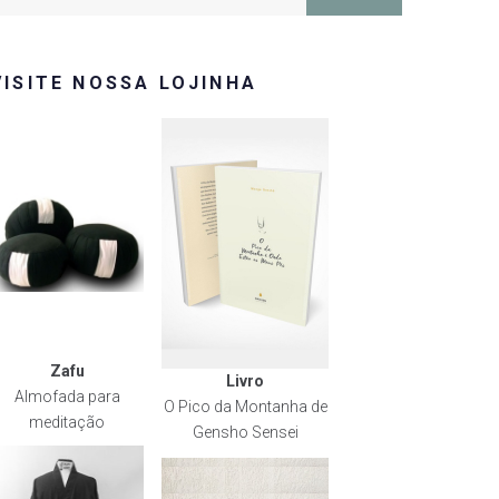
or:
VISITE NOSSA LOJINHA
Zafu
Livro
Almofada para
O Pico da Montanha de
meditação
Gensho Sensei