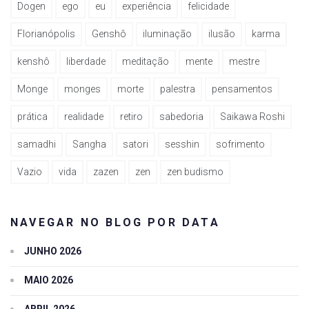
Dogen
ego
eu
experiência
felicidade
Florianópolis
Genshô
iluminação
ilusão
karma
kenshô
liberdade
meditação
mente
mestre
Monge
monges
morte
palestra
pensamentos
prática
realidade
retiro
sabedoria
Saikawa Roshi
samadhi
Sangha
satori
sesshin
sofrimento
Vazio
vida
zazen
zen
zen budismo
NAVEGAR NO BLOG POR DATA
JUNHO 2026
MAIO 2026