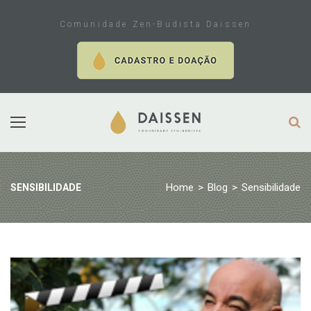
Skip
to
Comunidade Zen-Budista Daissen
content
Home
>
Blog
>
Sensibilidade
SENSIBILIDADE