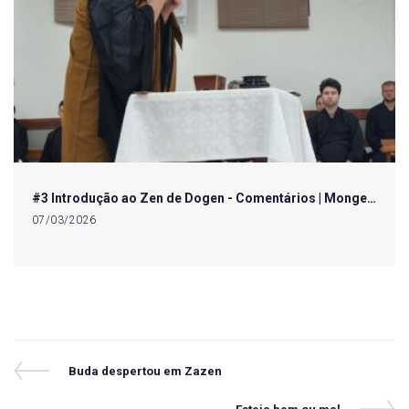
#3 Introdução ao Zen de Dogen - Comentários | Monge…
07/03/2026
Navegação
Previous
Buda despertou em Zazen
Post
de
Next