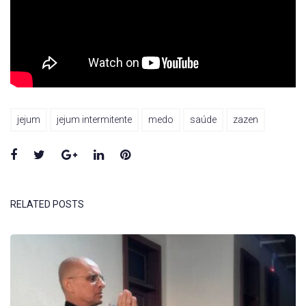
jejum
jejum intermitente
medo
saúde
zazen
Facebook
Twitter
Google+
LinkedIn
Pinterest
RELATED POSTS