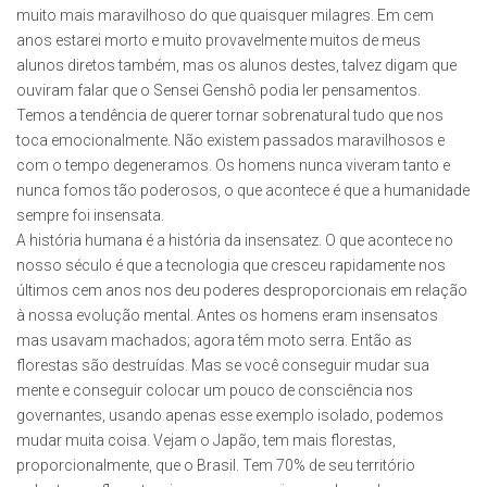
muito mais maravilhoso do que quaisquer milagres. Em cem
anos estarei morto e muito provavelmente muitos de meus
alunos diretos também, mas os alunos destes, talvez digam que
ouviram falar que o Sensei Genshô podia ler pensamentos.
Temos a tendência de querer tornar sobrenatural tudo que nos
toca emocionalmente. Não existem passados maravilhosos e
com o tempo degeneramos. Os homens nunca viveram tanto e
nunca fomos tão poderosos, o que acontece é que a humanidade
sempre foi insensata.
A história humana é a história da insensatez. O que acontece no
nosso século é que a tecnologia que cresceu rapidamente nos
últimos cem anos nos deu poderes desproporcionais em relação
à nossa evolução mental. Antes os homens eram insensatos
mas usavam machados; agora têm moto serra. Então as
florestas são destruídas. Mas se você conseguir mudar sua
mente e conseguir colocar um pouco de consciência nos
governantes, usando apenas esse exemplo isolado, podemos
mudar muita coisa. Vejam o Japão, tem mais florestas,
proporcionalmente, que o Brasil. Tem 70% de seu território