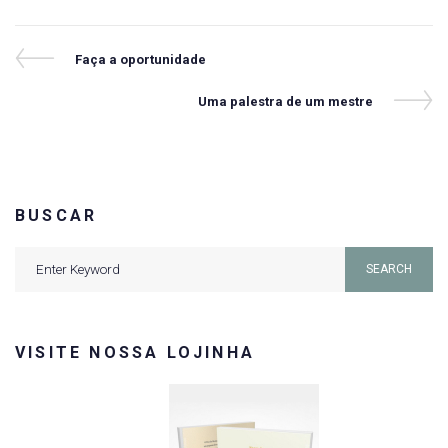
Navegação
Previous
Faça a oportunidade
Post
de
Next
Uma palestra de um mestre
Post
Post
BUSCAR
Search
SEARCH
for:
VISITE NOSSA LOJINHA