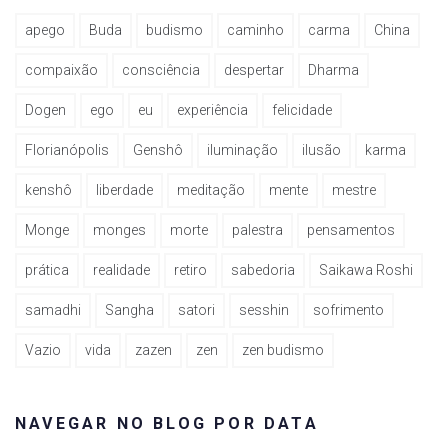
apego
Buda
budismo
caminho
carma
China
compaixão
consciência
despertar
Dharma
Dogen
ego
eu
experiência
felicidade
Florianópolis
Genshô
iluminação
ilusão
karma
kenshô
liberdade
meditação
mente
mestre
Monge
monges
morte
palestra
pensamentos
prática
realidade
retiro
sabedoria
Saikawa Roshi
samadhi
Sangha
satori
sesshin
sofrimento
Vazio
vida
zazen
zen
zen budismo
NAVEGAR NO BLOG POR DATA