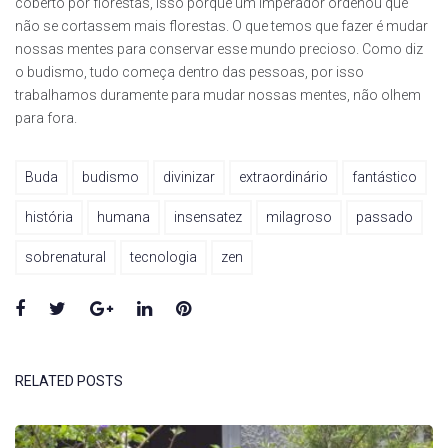
coberto por florestas, isso porque um imperador ordenou que
não se cortassem mais florestas. O que temos que fazer é mudar
nossas mentes para conservar esse mundo precioso. Como diz
o budismo, tudo começa dentro das pessoas, por isso
trabalhamos duramente para mudar nossas mentes, não olhem
para fora.
Buda
budismo
divinizar
extraordinário
fantástico
história
humana
insensatez
milagroso
passado
sobrenatural
tecnologia
zen
Facebook
Twitter
Google+
LinkedIn
Pinterest
RELATED POSTS