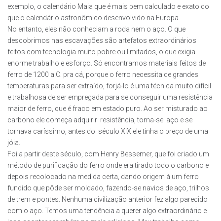
exemplo, o calendário Maia que é mais bem calculado e exato do
que o calendário astronômico desenvolvido na Europa.
No entanto, eles não conheciam a roda nem o aço. O que
descobrimos nas escavações são artefatos extraordinários
feitos com tecnologia muito pobre ou limitados, o que exigia
enorme trabalho e esforço. Só encontramos materiais feitos de
ferro de 1200 a.C. pra cá, porque o ferro necessita de grandes
temperaturas para ser extraído, forjá-lo é uma técnica muito difícil
e trabalhosa de ser empregada para se conseguir uma resistência
maior de ferro, que é fraco em estado puro. Ao ser misturado ao
carbono ele começa adquirir resistência, torna-se aço e se
tornava caríssimo, antes do século XIX ele tinha o preço de uma
jóia.
Foi a partir deste século, com Henry Bessemer, que foi criado um
método de purificação do ferro onde era tirado todo o carbono e
depois recolocado na medida certa, dando origem à um ferro
fundido que pôde ser moldado, fazendo-se navios de aço, trilhos
de trem e pontes. Nenhuma civilização anterior fez algo parecido
com o aço. Temos uma tendência a querer algo extraordinário e