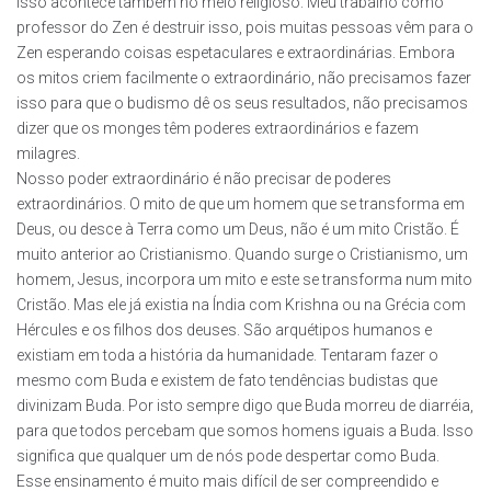
isso acontece também no meio religioso. Meu trabalho como
professor do Zen é destruir isso, pois muitas pessoas vêm para o
Zen esperando coisas espetaculares e extraordinárias. Embora
os mitos criem facilmente o extraordinário, não precisamos fazer
isso para que o budismo dê os seus resultados, não precisamos
dizer que os monges têm poderes extraordinários e fazem
milagres.
Nosso poder extraordinário é não precisar de poderes
extraordinários. O mito de que um homem que se transforma em
Deus, ou desce à Terra como um Deus, não é um mito Cristão. É
muito anterior ao Cristianismo. Quando surge o Cristianismo, um
homem, Jesus, incorpora um mito e este se transforma num mito
Cristão. Mas ele já existia na Índia com Krishna ou na Grécia com
Hércules e os filhos dos deuses. São arquétipos humanos e
existiam em toda a história da humanidade. Tentaram fazer o
mesmo com Buda e existem de fato tendências budistas que
divinizam Buda. Por isto sempre digo que Buda morreu de diarréia,
para que todos percebam que somos homens iguais a Buda. Isso
significa que qualquer um de nós pode despertar como Buda.
Esse ensinamento é muito mais difícil de ser compreendido e