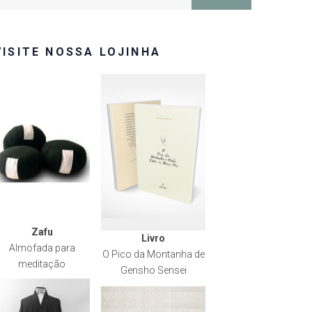
or:
VISITE NOSSA LOJINHA
Zafu
Livro
Almofada para
O Pico da Montanha de
meditação
Gensho Sensei