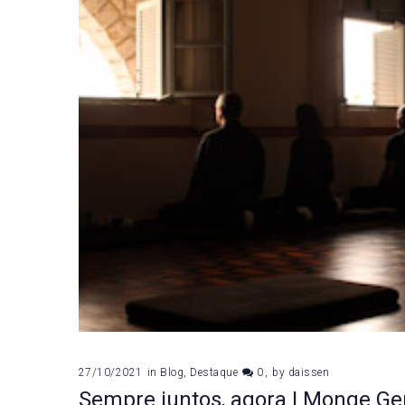
27/10/2021
in
Blog
,
Destaque
0
by
daissen
Sempre juntos, agora | Monge G