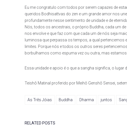
Eu me congratulo com todos por serem capazes de est
queridos Bodhisattvas do zen e um grande amor nos un
profundamente nesse sentimento de unidade e de eternida
Nós, todos os ancestrais, o próprio Buddha, cada um de 
nos envolve e que faz com que cada um de nós seja maio
luminosa que perpassa os tempos, a qual pertencemos 
limites. Porque nós e todos os outros seres pertencemo
borbulhamos como espuma vez ou outra, mas estamos a
Essa unidade e apoio é o que a sangha significa, o lugar
Teishô Matinal proferido por Meihô Genshô Sensei, sete
As Três Jóias
Buddha
Dharma
juntos
San
RELATED POSTS