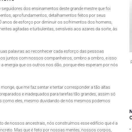
o seguidores dos ensinamentos deste grande mestre que foi
ntos, aprofundamentos, detalhamentos feitos por seus
0 anos de esforço por diminuir os sofrimentos dos homens,
ntes agitadas e turbulentas, sensíveis aos azares da sorte, às
 suas palavras ao reconhecer cada esforço das pessoas
tamos juntos com nossos companheiros, ombro a ombro, e isso
ar a energia que os outros nos dão, porque eles esperam por nós
monge, que me faz sentar e tentar corresponder a tão altas
preparados e inadequados para tarefas tão grandes, assim só
somos como eles, mesmo duvidando de nós mesmos podemos
to de nossos ancestrais, nós
construímos esse edifício que é a
ncreto. Mas que é feito por nossas mentes, nossos corpos,