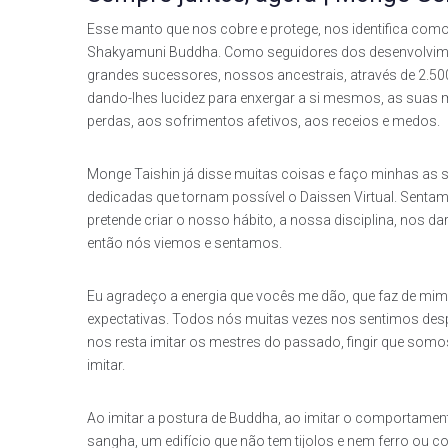
Esse manto que nos cobre e protege, nos identifica com
Shakyamuni Buddha. Como seguidores dos desenvolvime
grandes sucessores, nossos ancestrais, através de 2.50
dando-lhes lucidez para enxergar a si mesmos, as suas me
perdas, aos sofrimentos afetivos, aos receios e medos.
Monge Taishin já disse muitas coisas e faço minhas as
dedicadas que tornam possível o Daissen Virtual. Sen
pretende criar o nosso hábito, a nossa disciplina, nos d
então nós viemos e sentamos.
Eu agradeço a energia que vocês me dão, que faz de mim 
expectativas. Todos nós muitas vezes nos sentimos des
nos resta imitar os mestres do passado, fingir que 
imitar.
Ao imitar a postura de Buddha, ao imitar o comportamen
sangha, um edifício que não tem tijolos e nem ferro ou
co