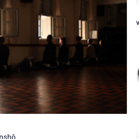
f
enshô