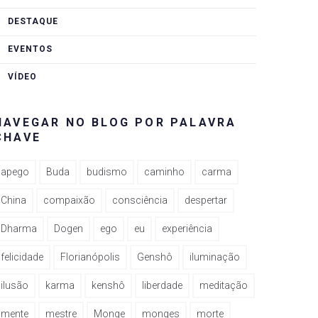
DESTAQUE
EVENTOS
VÍDEO
NAVEGAR NO BLOG POR PALAVRA
CHAVE
apego
Buda
budismo
caminho
carma
China
compaixão
consciência
despertar
Dharma
Dogen
ego
eu
experiência
felicidade
Florianópolis
Genshô
iluminação
ilusão
karma
kenshô
liberdade
meditação
mente
mestre
Monge
monges
morte