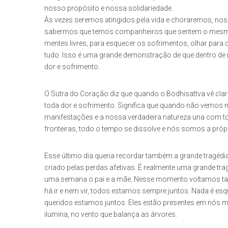
nosso propósito e nossa solidariedade.
Às vezes seremos atingidos pela vida e choraremos, nos
sabermos que temos companheiros que sentem o mesmo 
mentes livres, para esquecer os sofrimentos, olhar para o 
tudo. Isso é uma grande demonstração de que dentro de 
dor e sofrimento.
O Sutra do Coração diz que quando o Bodhisattva vê cla
toda dor e sofrimento. Significa que quando não vemos
manifestações e a nossa verdadeira natureza una com to
fronteiras, todo o tempo se dissolve e nós somos a próp
Esse último dia queria recordar também a grande tragéd
criado pelas perdas afetivas. É realmente uma grande 
uma semana o pai e a mãe. Nesse momento voltamos t
há ir e nem vir, todos estamos sempre juntos. Nada é es
queridos estamos juntos. Eles estão presentes em nós 
ilumina, no vento que balança as árvores.