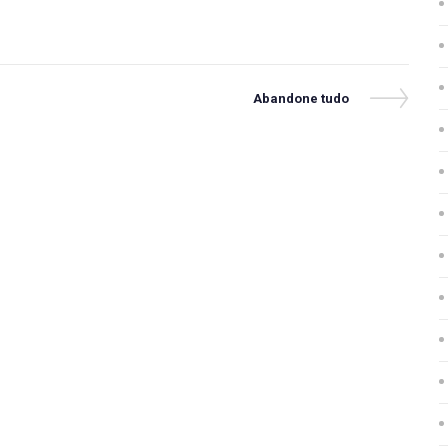
Next
Abandone tudo
Post