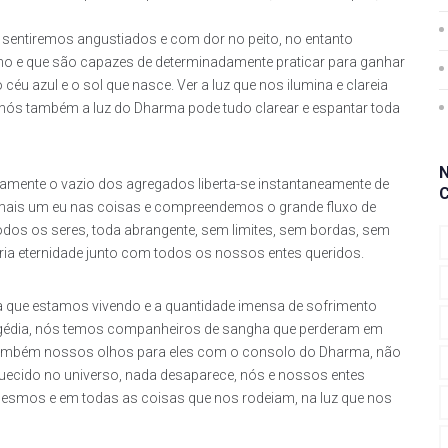
 sentiremos angustiados e com dor no peito, no entanto
e que são capazes de determinadamente praticar para ganhar
céu azul e o sol que nasce. Ver a luz que nos ilumina e clareia
nós também a luz do Dharma pode tudo clarear e espantar toda
ramente o vazio dos agregados liberta-se instantaneamente de
 mais um eu nas coisas e compreendemos o grande fluxo de
dos os seres, toda abrangente, sem limites, sem bordas, sem
ria eternidade junto com todos os nossos entes queridos.
ia que estamos vivendo e a quantidade imensa de sofrimento
tragédia, nós temos companheiros de sangha que perderam em
ambém nossos olhos para eles com o consolo do Dharma, não
quecido no universo, nada desaparece, nós e nossos entes
mesmos e em todas as coisas que nos rodeiam, na luz que nos