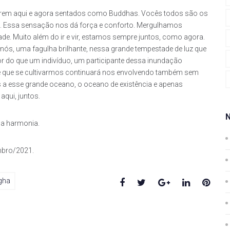
arem aqui e agora sentados como Buddhas. Vocês todos são os
e. Essa sensação nos dá força e conforto. Mergulhamos
de. Muito além do ir e vir, estamos sempre juntos, como agora.
nós, uma fagulha brilhante, nessa grande tempestade de luz que
r do que um indivíduo, um participante dessa inundação
e que se cultivarmos continuará nos envolvendo também sem
s a esse grande oceano, o oceano de existência e apenas
qui, juntos.
 da harmonia.
mbro/2021.
Facebook
Twitter
Google+
LinkedIn
Pinte
gha