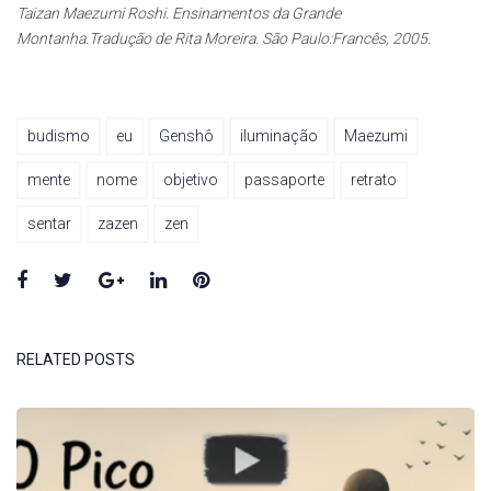
Taizan Maezumi Roshi. Ensinamentos da Grande
Montanha.Tradução de Rita Moreira. São Paulo:Francês, 2005.
budismo
eu
Genshô
iluminação
Maezumi
mente
nome
objetivo
passaporte
retrato
sentar
zazen
zen
Facebook
Twitter
Google+
LinkedIn
Pinterest
RELATED POSTS