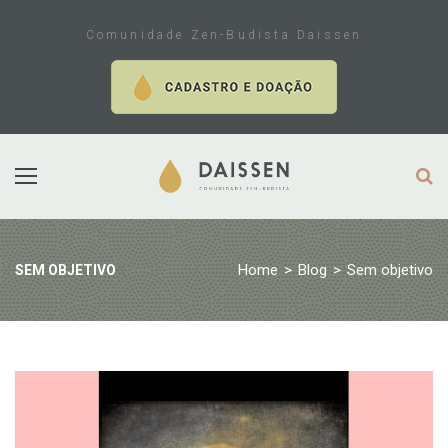
Skip
to
Comunidade Zen-Budista Daissen
content
Home
>
Blog
>
Sem objetivo
SEM OBJETIVO