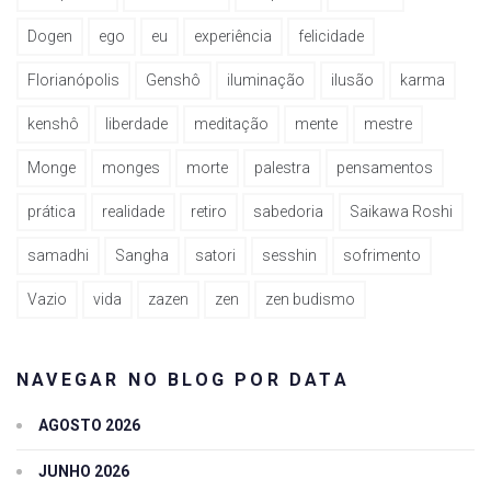
Dogen
ego
eu
experiência
felicidade
Florianópolis
Genshô
iluminação
ilusão
karma
kenshô
liberdade
meditação
mente
mestre
Monge
monges
morte
palestra
pensamentos
prática
realidade
retiro
sabedoria
Saikawa Roshi
samadhi
Sangha
satori
sesshin
sofrimento
Vazio
vida
zazen
zen
zen budismo
NAVEGAR NO BLOG POR DATA
AGOSTO 2026
JUNHO 2026