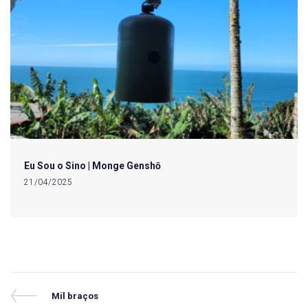
Eu Sou o Sino | Monge Genshō
21/04/2025
Navegação
Previous
Mil braços
Post