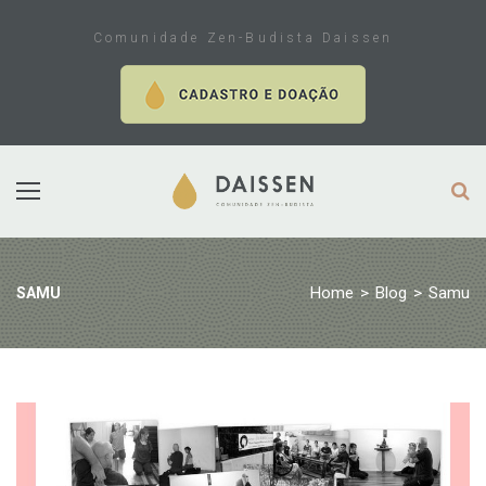
Skip
to
Comunidade Zen-Budista Daissen
content
Home
>
Blog
>
Samu
SAMU