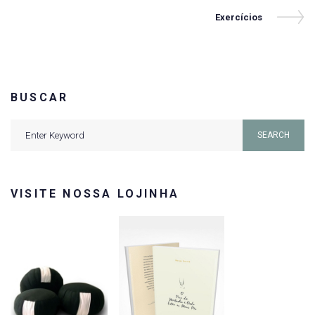
de
Next
Exercícios
Post
Post
BUSCAR
Search
SEARCH
for:
VISITE NOSSA LOJINHA