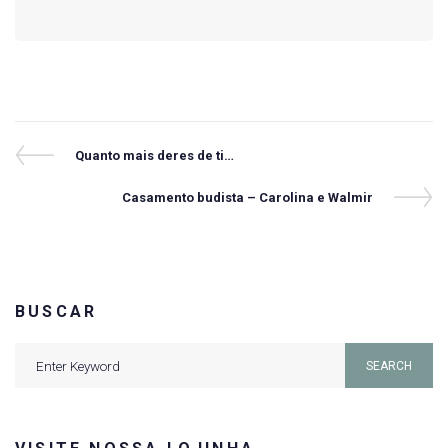
Navegação
Previous
Quanto mais deres de ti…
Post
de
Next
Casamento budista – Carolina e Walmir
Post
Post
BUSCAR
Search
SEARCH
for: