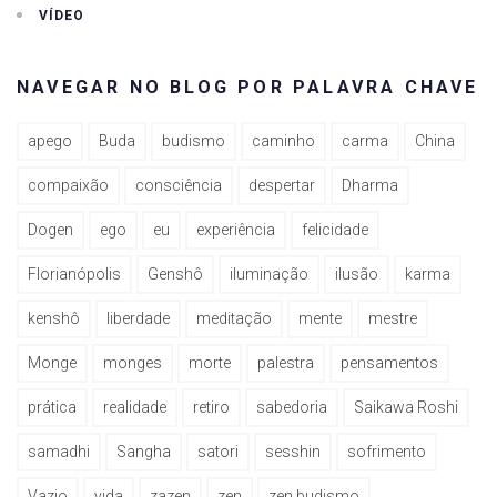
VÍDEO
NAVEGAR NO BLOG POR PALAVRA CHAVE
apego
Buda
budismo
caminho
carma
China
compaixão
consciência
despertar
Dharma
Dogen
ego
eu
experiência
felicidade
Florianópolis
Genshô
iluminação
ilusão
karma
kenshô
liberdade
meditação
mente
mestre
Monge
monges
morte
palestra
pensamentos
prática
realidade
retiro
sabedoria
Saikawa Roshi
samadhi
Sangha
satori
sesshin
sofrimento
Vazio
vida
zazen
zen
zen budismo