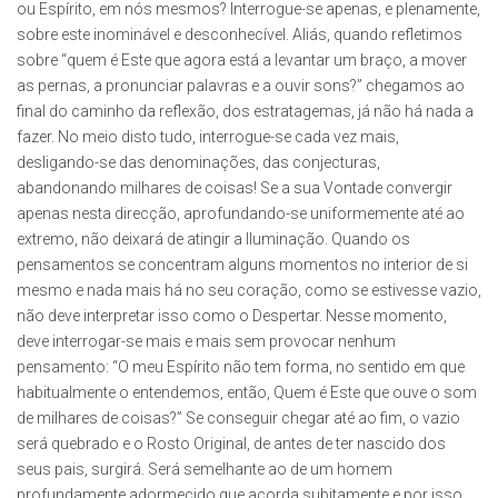
ou Espírito, em nós mesmos? Interrogue-se apenas, e plenamente,
sobre este inominável e desconhecível. Aliás, quando refletimos
sobre “quem é Este que agora está a levantar um braço, a mover
as pernas, a pronunciar palavras e a ouvir sons?” chegamos ao
final do caminho da reflexão, dos estratagemas, já não há nada a
fazer. No meio disto tudo, interrogue-se cada vez mais,
desligando-se das denominações, das conjecturas,
abandonando milhares de coisas! Se a sua Vontade convergir
apenas nesta direcção, aprofundando-se uniformemente até ao
extremo, não deixará de atingir a Iluminação. Quando os
pensamentos se concentram alguns momentos no interior de si
mesmo e nada mais há no seu coração, como se estivesse vazio,
não deve interpretar isso como o Despertar. Nesse momento,
deve interrogar-se mais e mais sem provocar nenhum
pensamento: “O meu Espírito não tem forma, no sentido em que
habitualmente o entendemos, então, Quem é Este que ouve o som
de milhares de coisas?” Se conseguir chegar até ao fim, o vazio
será quebrado e o Rosto Original, de antes de ter nascido dos
seus pais, surgirá. Será semelhante ao de um homem
profundamente adormecido que acorda subitamente e por isso