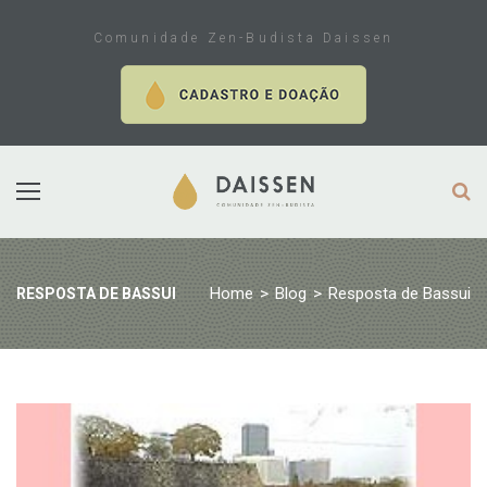
Skip
to
Comunidade Zen-Budista Daissen
content
Home
>
Blog
>
Resposta de Bassui
RESPOSTA DE BASSUI