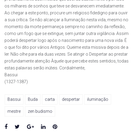
os milhares de sonhos que teve se desvanecem imediatamente.
Ao chegar a este ponto, procure um religioso fidedigno para ouvir
a sua crítica. Se não alcançar a Iluminação nesta vida, mesmo no
momento da morte permaneça sempre no caminho da reflexão,
como um fogo que se extingue, sem juntar outra vigilância. Assim
poderá despertar logo após o nascimento para uma nova vida. É
o que foi dito por vários Antigos. Queime esta missiva depois de a
ler. Não olhe para ela duas vezes. Se atingir o Despertar ao prestar
profundamente atenção Àquele que percebe estes sentidos, todas
estas palavras serão inúteis. Cordialmente,
Bassui
(1327-1387)
Bassui
Buda
carta
despertar
iluminação
mestre
zen budismo
Facebook
Twitter
Google+
LinkedIn
Pinterest