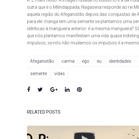
R. É mais nítido. A imagem usada no budismo é a da f
sutra que é o Milindappada, Nagasena responde ao rei Mi
aquela região do Afeganistão depois das conquistas de A
para ele: manga tem uma semente se plantamos uma se
idênticas à mangueira anterior: é a mesma mangueira?
que nós plantamos manifestam uma vida quase indistin
impulsos, se nós não mudamos os impulsos é a mesma v
Afeganistão
carma
ego
eu
identidades
semente
vidas
Facebook
Twitter
Google+
LinkedIn
Pinterest
RELATED POSTS