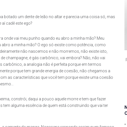
ha botado um dente de leão no altar e parecia uma coisa só, mas
 aí cadê este ego?
 para onde vai meu punho quando eu abro a minha mão? Meu
 abro a minha mão? O ego só existe como potência, como
adeiramente não nascemos e não morremos, não existe isto,
 de champagne, é gás carbônico, vai embora? Não, não vai
carbônico, a analogia não é perfeita porque em termos
mente porque tem grande energia de coesão, não chegamos a
 com as características que você tem porque existe uma coesão
o mesmo…
ima, constrói, daqui a pouco aquele morre e tem que fazer
 mas tem alguma essência de quem está construindo que vai ter