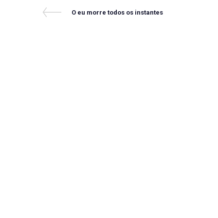
Navegação
Previous
O eu morre todos os instantes
Post
de
Post