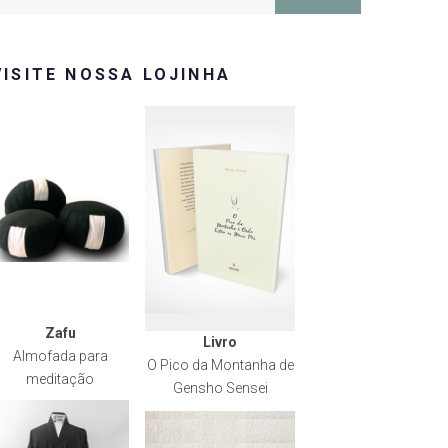
or:
VISITE NOSSA LOJINHA
Zafu
Livro
Almofada para
O Pico da Montanha de
meditação
Gensho Sensei