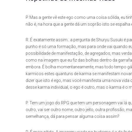
P. Mas a gente vê este ego como uma coisa sólida, eu tin
não é, na hora que a gente dá um soprão isto se espalha e
R. É exatamente assim.. a pergunta de.Shuryu Susuki é
punho é só uma formação, mas para onde vai quando eu
possibilidade de manifestação, de agregados, mas verd
como na imagem que eu fiz das bolhas dentro da garrafa
embora. É bolha momentaneamente, mas todo tempo gás 
karmicos estes quantuns de karma se manifestam nova
dizer que isto é ego, mas você manifesta uma nova vida
desse karma individual, o ego é outro, mas o karma é 
P. Tem um jogo do RPG que tem um personagem vai lá que
outro, vai ser outro nome, outro jeito, outra profissão,
semelhança, dá para pensar alguma coisa assim?