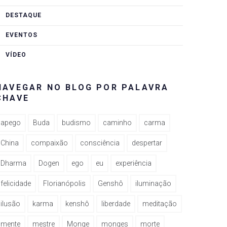
DESTAQUE
EVENTOS
VÍDEO
NAVEGAR NO BLOG POR PALAVRA
CHAVE
apego
Buda
budismo
caminho
carma
China
compaixão
consciência
despertar
Dharma
Dogen
ego
eu
experiência
felicidade
Florianópolis
Genshô
iluminação
ilusão
karma
kenshô
liberdade
meditação
mente
mestre
Monge
monges
morte