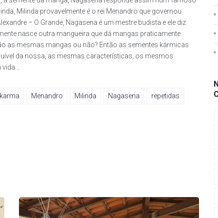
ruta, a semente da manga, Nagasena responde assim num famoso
linda, Milinda provavelmente é o rei Menandro que governou
lexandre – O Grande, Nagasena é um mestre budista e ele diz
mente nasce outra mangueira que dá mangas praticamente
 São as mesmas mangas ou não? Então as sementes kármicas
guível da nossa, as mesmas características, os mesmos
ida ..
karma
Menandro
Milinda
Nagasena
repetidas