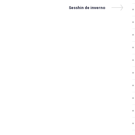
Next
Sesshin de inverno
Post