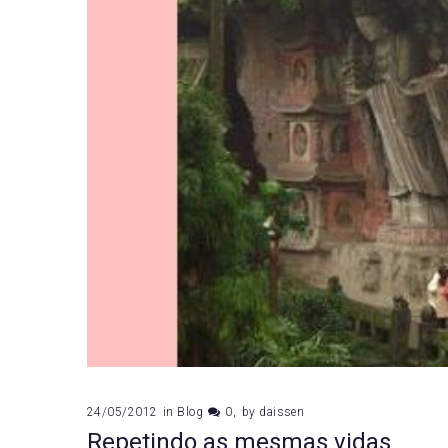
24/05/2012
in
Blog
0
by
daissen
Repetindo as mesmas vidas