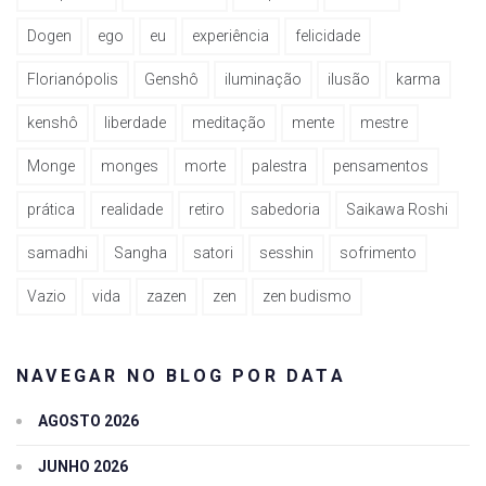
Dogen
ego
eu
experiência
felicidade
Florianópolis
Genshô
iluminação
ilusão
karma
kenshô
liberdade
meditação
mente
mestre
Monge
monges
morte
palestra
pensamentos
prática
realidade
retiro
sabedoria
Saikawa Roshi
samadhi
Sangha
satori
sesshin
sofrimento
Vazio
vida
zazen
zen
zen budismo
NAVEGAR NO BLOG POR DATA
AGOSTO 2026
JUNHO 2026