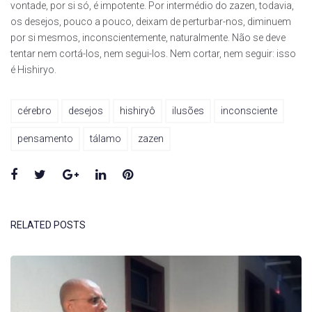
vontade, por si só, é impotente. Por intermédio do zazen, todavia,
os desejos, pouco a pouco, deixam de perturbar-nos, diminuem
por si mesmos, inconscientemente, naturalmente. Não se deve
tentar nem cortá-los, nem segui-los. Nem cortar, nem seguir: isso
é Hishiryo.
cérebro
desejos
hishiryô
ilusões
inconsciente
pensamento
tálamo
zazen
Facebook
Twitter
Google+
LinkedIn
Pinterest
RELATED POSTS