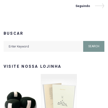
de
Next
Seguindo
Post
Post
BUSCAR
Search
SEARCH
for:
VISITE NOSSA LOJINHA