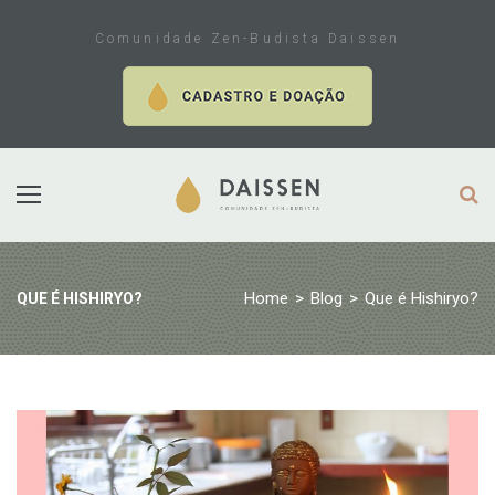
Skip
to
Comunidade Zen-Budista Daissen
content
Home
>
Blog
>
Que é Hishiryo?
QUE É HISHIRYO?