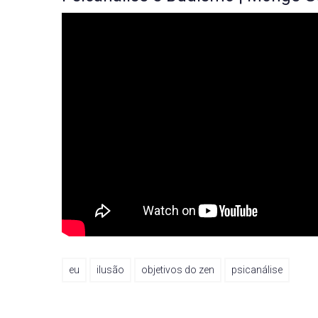
eu
ilusão
objetivos do zen
psicanálise