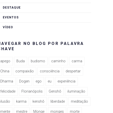
DESTAQUE
EVENTOS
VÍDEO
NAVEGAR NO BLOG POR PALAVRA
CHAVE
apego
Buda
budismo
caminho
carma
China
compaixão
consciência
despertar
Dharma
Dogen
ego
eu
experiência
felicidade
Florianópolis
Genshô
iluminação
ilusão
karma
kenshô
liberdade
meditação
mente
mestre
Monge
monges
morte