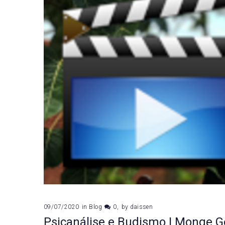
09/07/2020
in
Blog
0
by
daissen
Psicanálise e Budismo | Monge 