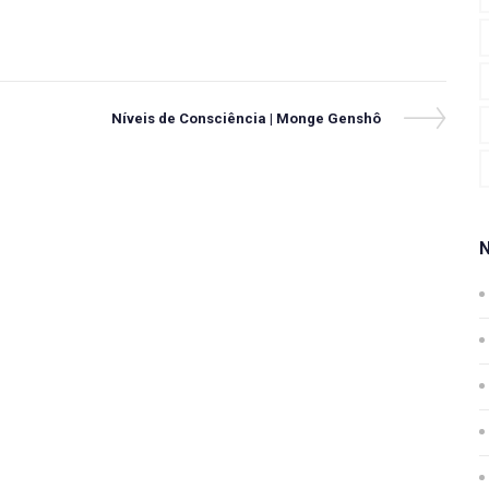
Next
Níveis de Consciência | Monge Genshô
Post