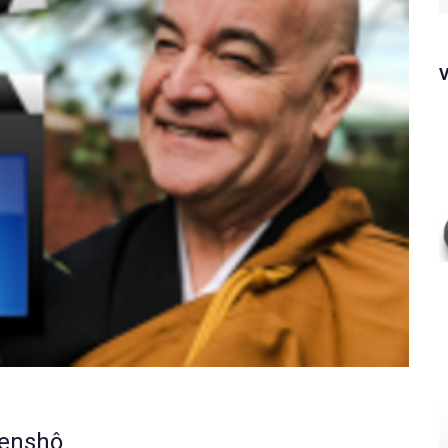
f
Genshô