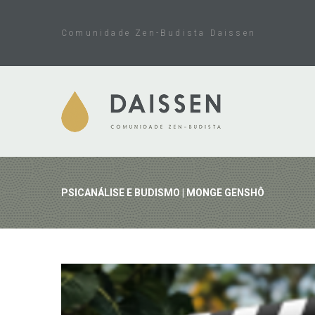
Skip
to
Comunidade Zen-Budista Daissen
content
PSICANÁLISE E BUDISMO | MONGE GENSHÔ