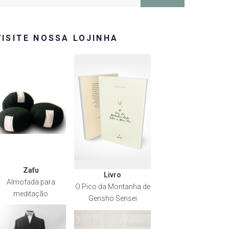
or:
VISITE NOSSA LOJINHA
Zafu
Livro
Almofada para
O Pico da Montanha de
meditação
Gensho Sensei