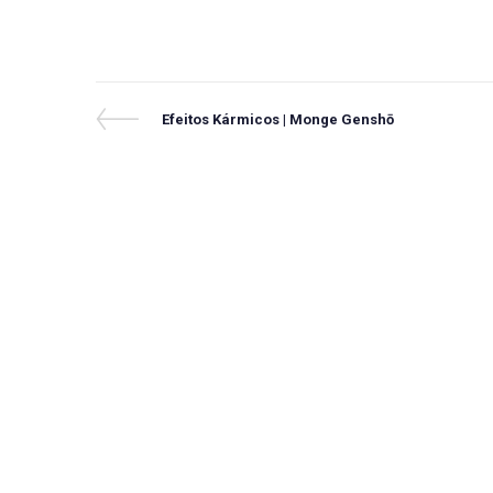
Navegação
Previous
Efeitos Kármicos | Monge Genshō
Post
de
Post