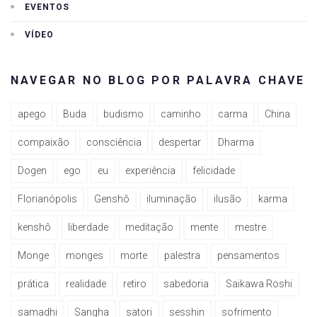
EVENTOS
VÍDEO
NAVEGAR NO BLOG POR PALAVRA CHAVE
apego
Buda
budismo
caminho
carma
China
compaixão
consciência
despertar
Dharma
Dogen
ego
eu
experiência
felicidade
Florianópolis
Genshô
iluminação
ilusão
karma
kenshô
liberdade
meditação
mente
mestre
Monge
monges
morte
palestra
pensamentos
prática
realidade
retiro
sabedoria
Saikawa Roshi
samadhi
Sangha
satori
sesshin
sofrimento