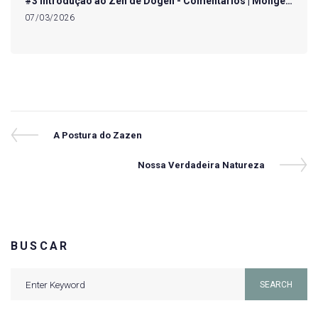
#3 Introdução ao Zen de Dogen - Comentários | Monge…
07/03/2026
Navegação
Previous
A Postura do Zazen
Post
de
Next
Nossa Verdadeira Natureza
Post
Post
BUSCAR
Search
SEARCH
for: