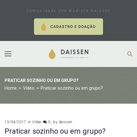
Skip
to
Comunidade Zen-Budista Daissen
content
PRATICAR SOZINHO OU EM GRUPO?
Home
>
Vídeo
>
Praticar sozinho ou em grupo?
13/04/2017
in
Vídeo
0
by
daissen
Praticar sozinho ou em grupo?