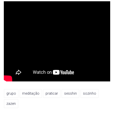
grupo
meditação
praticar
sesshin
sozinho
zazen