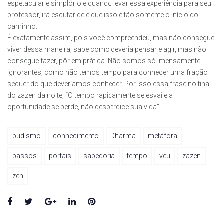
espetacular e simplório e quando levar essa experiência para seu
professor, irá escutar dele que isso é tão somente o início do
caminho.
É exatamente assim, pois você compreendeu, mas não consegue
viver dessa maneira, sabe como deveria pensar e agir, mas não
consegue fazer, pôr em prática. Não somos só imensamente
ignorantes, como não temos tempo para conhecer uma fração
sequer do que deveríamos conhecer. Por isso essa frase no final
do zazen da noite, “O tempo rapidamente se esvai e a
oportunidade se perde, não desperdice sua vida”.
budismo
conhecimento
Dharma
metáfora
passos
portais
sabedoria
tempo
véu
zazen
zen
Facebook
Twitter
Google+
LinkedIn
Pinterest