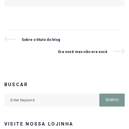
Navegação
Previous
Sobre o título do blog
Post
de
Next
Era você mas não era você
Post
Post
BUSCAR
Search
SEARCH
for:
VISITE NOSSA LOJINHA