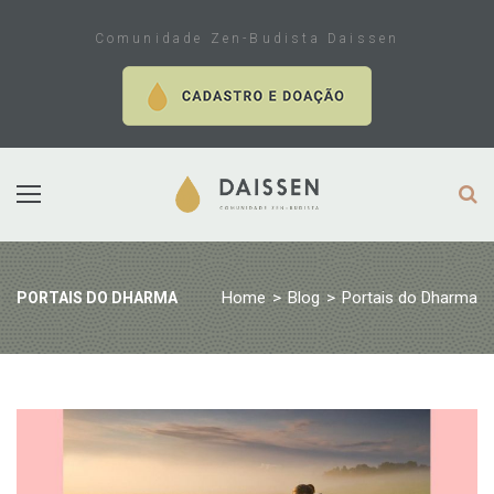
Skip
to
Comunidade Zen-Budista Daissen
content
Home
>
Blog
>
Portais do Dharma
PORTAIS DO DHARMA