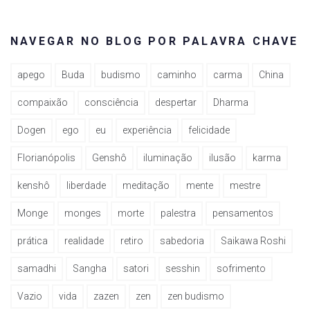
NAVEGAR NO BLOG POR PALAVRA CHAVE
apego
Buda
budismo
caminho
carma
China
compaixão
consciência
despertar
Dharma
Dogen
ego
eu
experiência
felicidade
Florianópolis
Genshô
iluminação
ilusão
karma
kenshô
liberdade
meditação
mente
mestre
Monge
monges
morte
palestra
pensamentos
prática
realidade
retiro
sabedoria
Saikawa Roshi
samadhi
Sangha
satori
sesshin
sofrimento
Vazio
vida
zazen
zen
zen budismo