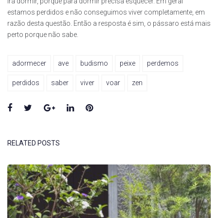
irá dormir, porque para dormir precisa esquecer. Em geral
estamos perdidos e não conseguimos viver completamente, em
razão desta questão. Então a resposta é sim, o pássaro está mais
perto porque não sabe.
adormecer
ave
budismo
peixe
perdemos
perdidos
saber
viver
voar
zen
Facebook
Twitter
Google+
LinkedIn
Pinterest
RELATED POSTS