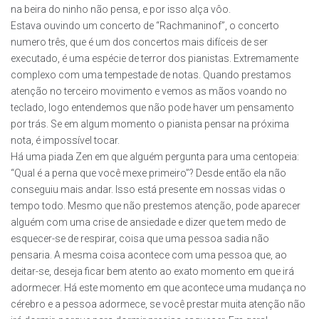
na beira do ninho não pensa, e por isso alça vôo.
Estava ouvindo um concerto de “Rachmaninof”, o concerto
numero três, que é um dos concertos mais difíceis de ser
executado, é uma espécie de terror dos pianistas. Extremamente
complexo com uma tempestade de notas. Quando prestamos
atenção no terceiro movimento e vemos as mãos voando no
teclado, logo entendemos que não pode haver um pensamento
por trás. Se em algum momento o pianista pensar na próxima
nota, é impossível tocar.
Há uma piada Zen em que alguém pergunta para uma centopeia:
“Qual é a perna que você mexe primeiro”? Desde então ela não
conseguiu mais andar. Isso está presente em nossas vidas o
tempo todo. Mesmo que não prestemos atenção, pode aparecer
alguém com uma crise de ansiedade e dizer que tem medo de
esquecer-se de respirar, coisa que uma pessoa sadia não
pensaria. A mesma coisa acontece com uma pessoa que, ao
deitar-se, deseja ficar bem atento ao exato momento em que irá
adormecer. Há este momento em que acontece uma mudança no
cérebro e a pessoa adormece, se você prestar muita atenção não