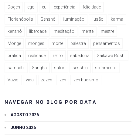
Dogen
ego
eu
experiência
felicidade
Florianópolis
Genshô
iluminação
ilusão
karma
kenshô
liberdade
meditação
mente
mestre
Monge
monges
morte
palestra
pensamentos
prática
realidade
retiro
sabedoria
Saikawa Roshi
samadhi
Sangha
satori
sesshin
sofrimento
Vazio
vida
zazen
zen
zen budismo
NAVEGAR NO BLOG POR DATA
AGOSTO 2026
JUNHO 2026