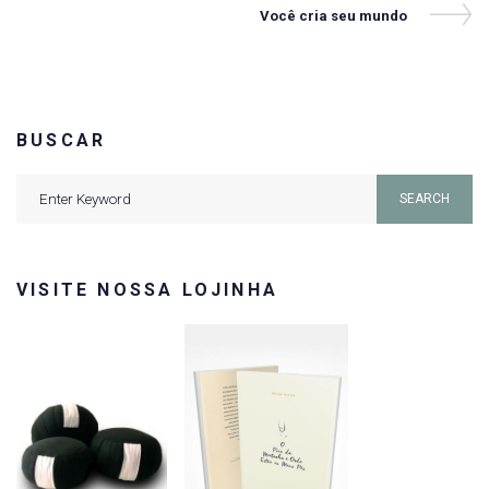
de
Next
Você cria seu mundo
Post
Post
BUSCAR
Search
SEARCH
for:
VISITE NOSSA LOJINHA