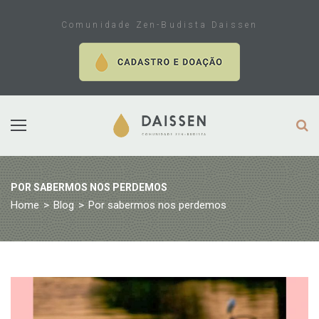
Skip
to
Comunidade Zen-Budista Daissen
content
POR SABERMOS NOS PERDEMOS
Home
>
Blog
>
Por sabermos nos perdemos