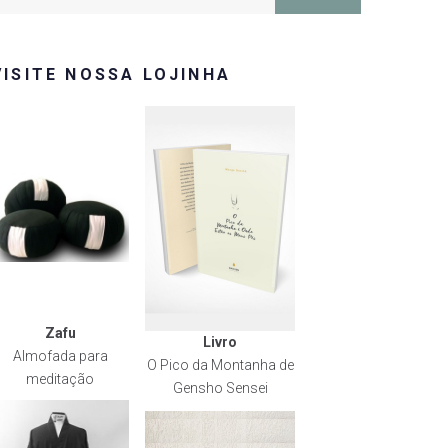
or:
VISITE NOSSA LOJINHA
Zafu
rest
Livro
Almofada para
O Pico da Montanha de
meditação
Gensho Sensei