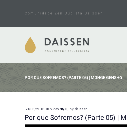
Skip
to
Comunidade Zen-Budista Daissen
content
POR QUE SOFREMOS? (PARTE 05) | MONGE GENSHŌ
30/08/2018
in
Vídeo
0
by
daissen
Por que Sofremos? (Parte 05) |