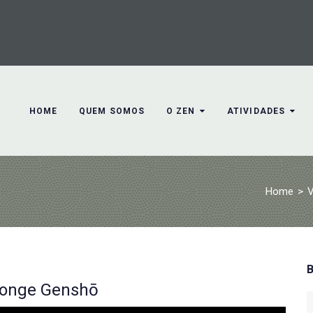
HOME
QUEM SOMOS
O ZEN
ATIVIDADES
Home
>
V
 Monge Genshō
S