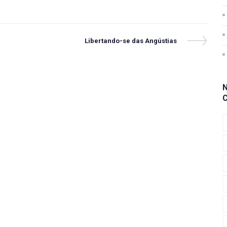
Next
Libertando-se das Angústias
Post