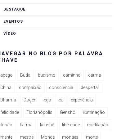
DESTAQUE
EVENTOS
VÍDEO
NAVEGAR NO BLOG POR PALAVRA
CHAVE
apego
Buda
budismo
caminho
carma
China
compaixão
consciência
despertar
Dharma
Dogen
ego
eu
experiência
felicidade
Florianópolis
Genshô
iluminação
ilusão
karma
kenshô
liberdade
meditação
mente
mestre
Monge
monges
morte