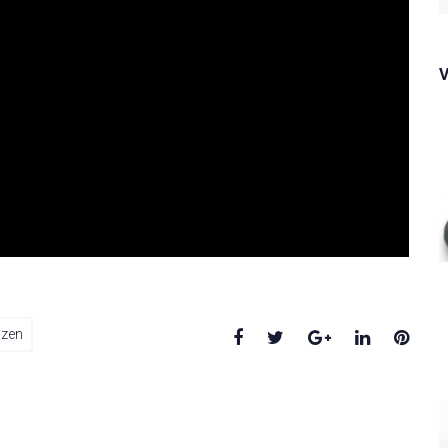
f
Facebook
Twitter
Google+
LinkedIn
Pinte
zen