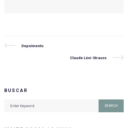
Navegação
Previous
Depoimento
Post
de
Next
Claude Lévi-Strauss
Post
Post
BUSCAR
Search
SEARCH
for: