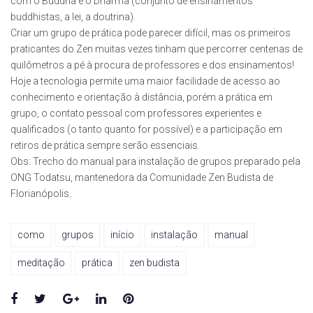
com o Buddha e o Dharma (conjunto de ensinamentos
buddhistas, a lei, a doutrina).
Criar um grupo de prática pode parecer difícil, mas os primeiros
praticantes do Zen muitas vezes tinham que percorrer centenas de
quilômetros a pé à procura de professores e dos ensinamentos!
Hoje a tecnologia permite uma maior facilidade de acesso ao
conhecimento e orientação à distância, porém a prática em
grupo, o contato pessoal com professores experientes e
qualificados (o tanto quanto for possível) e a participação em
retiros de prática sempre serão essenciais.
Obs: Trecho do manual para instalação de grupos preparado pela
ONG Todatsu, mantenedora da Comunidade Zen Budista de
Florianópolis.
como
grupos
início
instalação
manual
meditação
prática
zen budista
Facebook
Twitter
Google+
LinkedIn
Pinterest