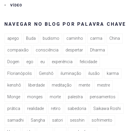
VÍDEO
NAVEGAR NO BLOG POR PALAVRA CHAVE
apego
Buda
budismo
caminho
carma
China
compaixão
consciência
despertar
Dharma
Dogen
ego
eu
experiência
felicidade
Florianópolis
Genshô
iluminação
ilusão
karma
kenshô
liberdade
meditação
mente
mestre
Monge
monges
morte
palestra
pensamentos
prática
realidade
retiro
sabedoria
Saikawa Roshi
samadhi
Sangha
satori
sesshin
sofrimento