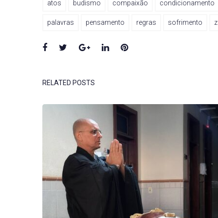
atos
budismo
compaixão
condicionamento
palavras
pensamento
regras
sofrimento
z
Facebook
Twitter
Google+
LinkedIn
Pinterest
RELATED POSTS