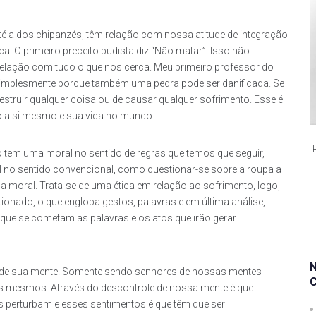
té a dos chipanzés, têm relação com nossa atitude de integração
a. O primeiro preceito budista diz “Não matar”. Isso não
relação com tudo o que nos cerca. Meu primeiro professor do
, simplesmente porque também uma pedra pode ser danificada. Se
estruir qualquer coisa ou de causar qualquer sofrimento. Esse é
 a si mesmo e sua vida no mundo.
tem uma moral no sentido de regras que temos que seguir,
l no sentido convencional, como questionar-se sobre a roupa a
 moral. Trata-se de uma ética em relação ao sofrimento, logo,
ionado, o que engloba gestos, palavras e em última análise,
que se cometam as palavras e os atos que irão gerar
r de sua mente. Somente sendo senhores de nossas mentes
ós mesmos. Através do descontrole de nossa mente é que
perturbam e esses sentimentos é que têm que ser