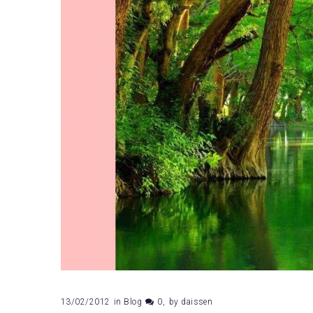
13/02/2012
in
Blog
0
by
daissen