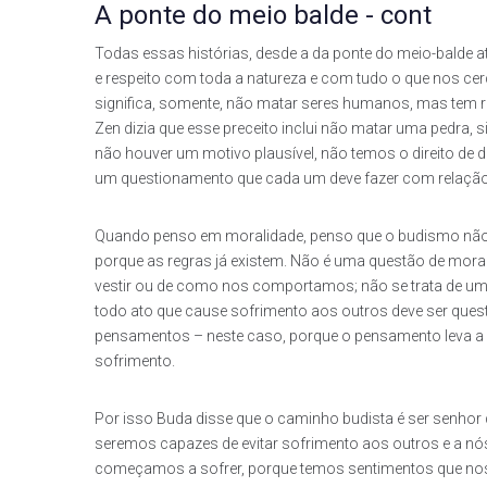
A ponte do meio balde - cont
Todas essas histórias, desde a da ponte do meio-balde a
e respeito com toda a natureza e com tudo o que nos cerc
significa, somente, não matar seres humanos, mas tem 
Zen dizia que esse preceito inclui não matar uma pedra
não houver um motivo plausível, não temos o direito de d
um questionamento que cada um deve fazer com relação
Quando penso em moralidade, penso que o budismo não 
porque as regras já existem. Não é uma questão de mora
vestir ou de como nos comportamos; não se trata de uma
todo ato que cause sofrimento aos outros deve ser quest
pensamentos – neste caso, porque o pensamento leva a 
sofrimento.
Por isso Buda disse que o caminho budista é ser senho
seremos capazes de evitar sofrimento aos outros e a n
começamos a sofrer, porque temos sentimentos que nos 