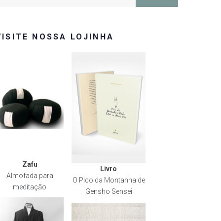
or:
VISITE NOSSA LOJINHA
Zafu
Livro
Almofada para
O Pico da Montanha de
meditação
Gensho Sensei