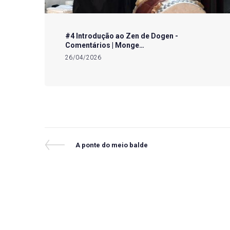
#4 Introdução ao Zen de Dogen -
Comentários | Monge…
26/04/2026
Navegação
Previous
A ponte do meio balde
Post
de
Post