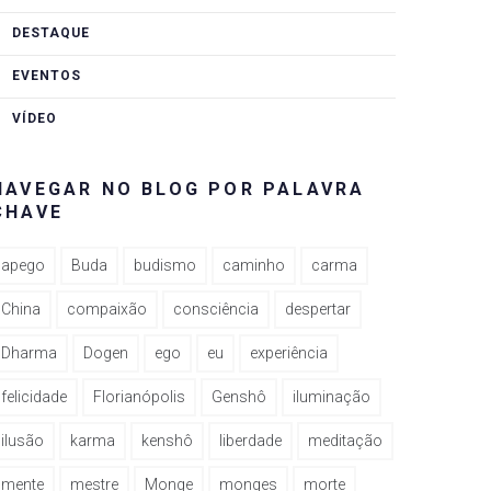
DESTAQUE
EVENTOS
VÍDEO
NAVEGAR NO BLOG POR PALAVRA
CHAVE
apego
Buda
budismo
caminho
carma
China
compaixão
consciência
despertar
Dharma
Dogen
ego
eu
experiência
felicidade
Florianópolis
Genshô
iluminação
ilusão
karma
kenshô
liberdade
meditação
mente
mestre
Monge
monges
morte