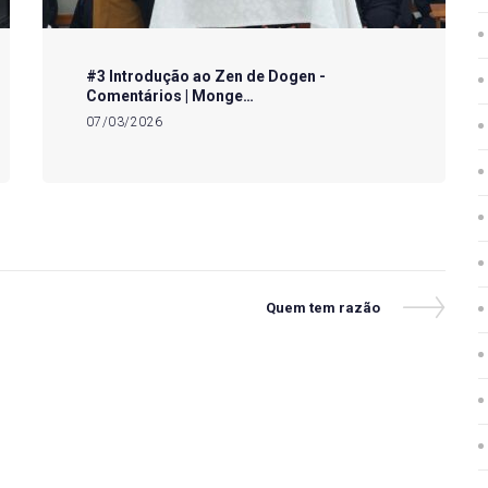
#3 Introdução ao Zen de Dogen -
Comentários | Monge…
07/03/2026
Next
Quem tem razão
Post