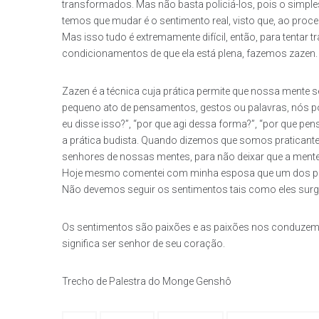
transformados. Mas não basta policiá-los, pois o simples
temos que mudar é o sentimento real, visto que, ao proc
Mas isso tudo é extremamente difícil, então, para tenta
condicionamentos de que ela está plena, fazemos zazen.
Zazen é a técnica cuja prática permite que nossa mente se
pequeno ato de pensamentos, gestos ou palavras, nós pod
eu disse isso?”, “por que agi dessa forma?”, “por que pens
a prática budista. Quando dizemos que somos praticant
senhores de nossas mentes, para não deixar que a mente
Hoje mesmo comentei com minha esposa que um dos piore
Não devemos seguir os sentimentos tais como eles surg
Os sentimentos são paixões e as paixões nos conduzem 
significa ser senhor de seu coração.
Trecho de Palestra do Monge Genshô