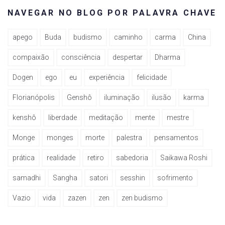
NAVEGAR NO BLOG POR PALAVRA CHAVE
apego
Buda
budismo
caminho
carma
China
compaixão
consciência
despertar
Dharma
Dogen
ego
eu
experiência
felicidade
Florianópolis
Genshô
iluminação
ilusão
karma
kenshô
liberdade
meditação
mente
mestre
Monge
monges
morte
palestra
pensamentos
prática
realidade
retiro
sabedoria
Saikawa Roshi
samadhi
Sangha
satori
sesshin
sofrimento
Vazio
vida
zazen
zen
zen budismo