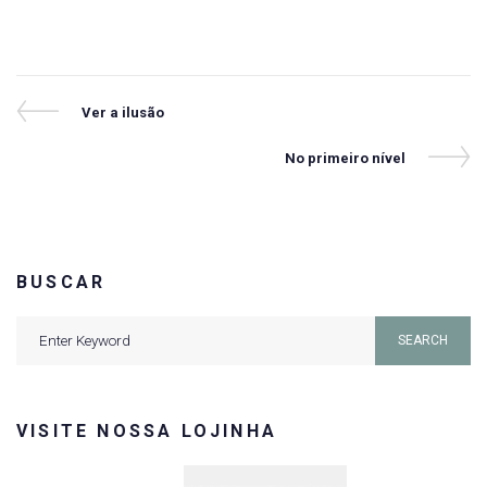
Navegação
Previous
Ver a ilusão
Post
de
Next
No primeiro nível
Post
Post
BUSCAR
Search
SEARCH
for:
VISITE NOSSA LOJINHA