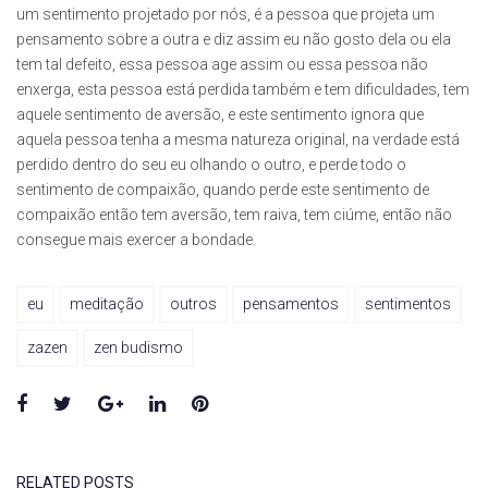
um sentimento projetado por nós, é a pessoa que projeta um
pensamento sobre a outra e diz assim eu não gosto dela ou ela
tem tal defeito, essa pessoa age assim ou essa pessoa não
enxerga, esta pessoa está perdida também e tem dificuldades, tem
aquele sentimento de aversão, e este sentimento ignora que
aquela pessoa tenha a mesma natureza original, na verdade está
perdido dentro do seu eu olhando o outro, e perde todo o
sentimento de compaixão, quando perde este sentimento de
compaixão então tem aversão, tem raiva, tem ciúme, então não
consegue mais exercer a bondade.
eu
meditação
outros
pensamentos
sentimentos
zazen
zen budismo
Facebook
Twitter
Google+
LinkedIn
Pinterest
RELATED POSTS