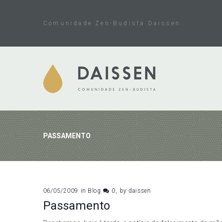
Skip
to
Comunidade Zen-Budista Daissen
content
PASSAMENTO
06/05/2009
in
Blog
0
by
daissen
Passamento