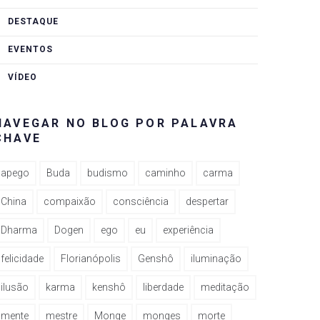
DESTAQUE
EVENTOS
VÍDEO
NAVEGAR NO BLOG POR PALAVRA
CHAVE
apego
Buda
budismo
caminho
carma
China
compaixão
consciência
despertar
Dharma
Dogen
ego
eu
experiência
felicidade
Florianópolis
Genshô
iluminação
ilusão
karma
kenshô
liberdade
meditação
mente
mestre
Monge
monges
morte