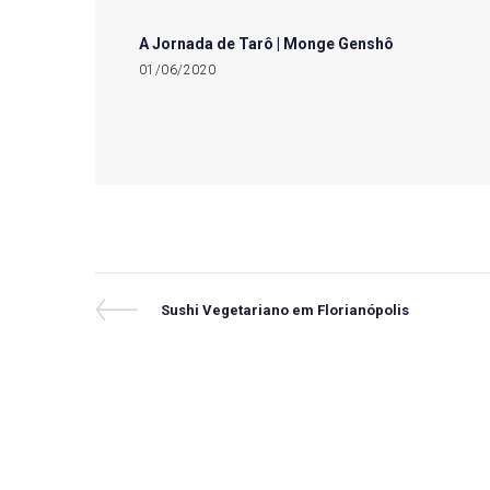
A Jornada de Tarô | Monge Genshô
01/06/2020
Navegação
Previous
Sushi Vegetariano em Florianópolis
Post
de
Post