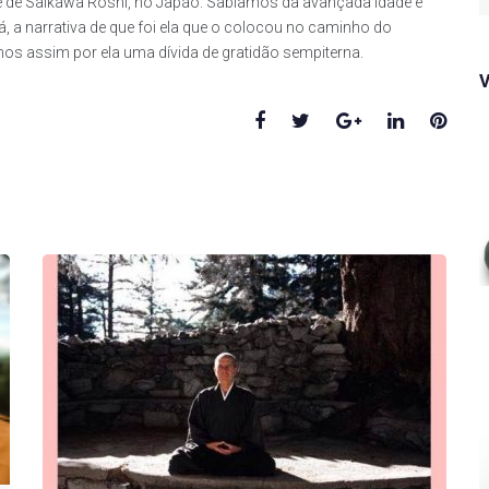
f
ãe de Saikawa Roshi, no Japão. Sabíamos da avançada idade e
á, a narrativa de que foi ela que o colocou no caminho do
mos assim por ela uma dívida de gratidão sempiterna.
Facebook
Twitter
Google+
LinkedIn
Pinte