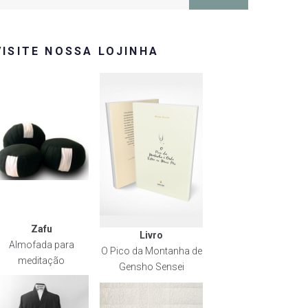
or:
VISITE NOSSA LOJINHA
rest
Zafu
Livro
Almofada para
O Pico da Montanha de
meditação
Gensho Sensei