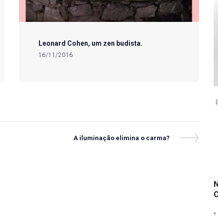
Leonard Cohen, um zen budista.
16/11/2016
Next
A iluminação elimina o carma?
Post