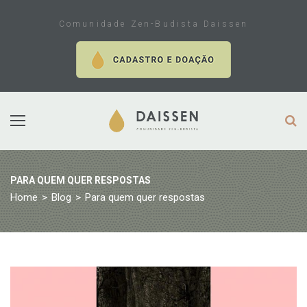
Skip
to
Comunidade Zen-Budista Daissen
content
PARA QUEM QUER RESPOSTAS
Home
>
Blog
>
Para quem quer respostas