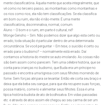
mente classificatória. Aquela mente que aceita integralmente, que
vê como no terceiro passo, as montanhas como montanhas e
os rios como rios, ela não tem classificações. Se ela classifica
em bom ou ruim, ela não é não-mente. É uma mente
classificatória, discriminativa, normal, comum.
Aluno – O bom e o ruim, em parte é cultural, né?
Monge Gensho – Sim. Não podemos dizer que algo esta certo ou
errado, toda situação é particular dentro de uma determinada
circunstância. Se você perguntar – Em tese, o suicídio é certo ou
errado para o budismo? – normalmente está errado. Daí
contamos a historia do mestre se auto-imolando. As coisas não
são bem assim como parecem. Tem uma célebre história, que se
conta para crianças no budismo, que Buda era um príncipe no
passado e encontra uma tigresa com seus filhotes morrendo de
fome. Sem forças até para se levantar. Então ele corta seu braço e
deixa que ela beba seu sangue, para que ela recupere suas forças,
possa matá-lo, come-lo e alimentar seus filhotes. Essa é uma
típica história budista de ato de bodhisatva. Em vidas passadas
etc. e através de atos assim ele chegou ao seu carma de ser um