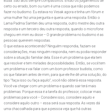
Buda. São atos sempre compassivos. Então os julgamentos de
certo ou errado, bom ou ruim é uma coisa que não podemos
fazer no budismo. Eu estava no Vesak agora e tinha um fórum e
uma mulher fez uma pergunta e queria uma resposta. Então o
Lama Padma Samten deu uma resposta, outro mestre deu outra
resposta e um terceiro deu outra resposta, quando o microfone
chegou em mim eu disse – O grande problema no budismo é as
pessoas quererem respostas.
O que estava acontecendo? Ninguém respondia, faziam-se
considerações, mas ninguém respondia, nem eu podia responder
sobre a situação familiar dela. Esse é um problema que ela tem
que resolver e tem miríades de possibilidades. Então, se você tem
um problema e vai falar com um bom professor budista, como
os que falaram antes de mim, para que ele lhe dê uma solução, do
tipo “faça isso ou faça aquilo”, você não obterá essa resposta.
Você vai chegar com um problema e quando sair terá mais
problemas. Porque essa é a tarefa do professor, colocar mais
problemas para você – Considere isso, considere aquilo e
considere aquilo outro – essa será sua resposta. As vezes dá
uma chacoalhada para que a pessoa veja que há outras