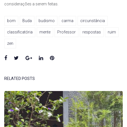
considerações a serem feitas.
bom
Buda
budismo
carma
circunstância
classificatória
mente
Professor
respostas
ruim
zen
Facebook
Twitter
Google+
LinkedIn
Pinterest
RELATED POSTS