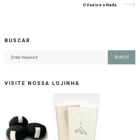
de
Next
O Vazio e o Nada
Post
Post
BUSCAR
Search
SEARCH
for:
VISITE NOSSA LOJINHA