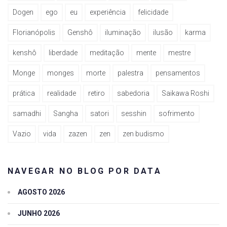
Dogen
ego
eu
experiência
felicidade
Florianópolis
Genshô
iluminação
ilusão
karma
kenshô
liberdade
meditação
mente
mestre
Monge
monges
morte
palestra
pensamentos
prática
realidade
retiro
sabedoria
Saikawa Roshi
samadhi
Sangha
satori
sesshin
sofrimento
Vazio
vida
zazen
zen
zen budismo
NAVEGAR NO BLOG POR DATA
AGOSTO 2026
JUNHO 2026