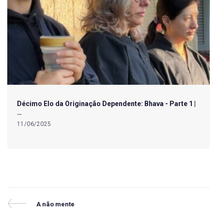
Décimo Elo da Originação Dependente: Bhava - Parte 1 |
…
11/06/2025
Navegação
Previous
A não mente
Post