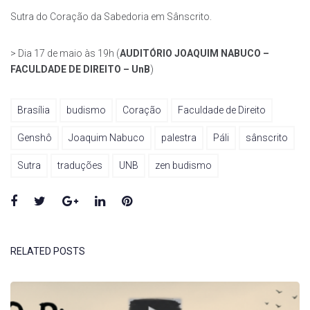
Sutra do Coração da Sabedoria em Sânscrito.
> Dia 17 de maio às 19h (
AUDITÓRIO JOAQUIM NABUCO –
FACULDADE DE DIREITO – UnB
)
Brasília
budismo
Coração
Faculdade de Direito
Genshô
Joaquim Nabuco
palestra
Páli
sânscrito
Sutra
traduções
UNB
zen budismo
Facebook
Twitter
Google+
LinkedIn
Pinterest
RELATED POSTS