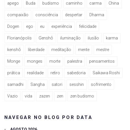
apego
Buda
budismo
caminho
carma
China
compaixão
consciência
despertar
Dharma
Dogen
ego
eu
experiência
felicidade
Florianópolis
Genshô
iluminação
ilusão
karma
kenshô
liberdade
meditação
mente
mestre
Monge
monges
morte
palestra
pensamentos
prática
realidade
retiro
sabedoria
Saikawa Roshi
samadhi
Sangha
satori
sesshin
sofrimento
Vazio
vida
zazen
zen
zen budismo
NAVEGAR NO BLOG POR DATA
AGOSTO 2026