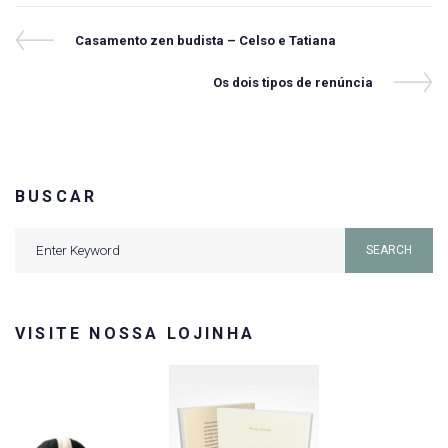
Navegação
Previous
Casamento zen budista – Celso e Tatiana
Post
de
Next
Os dois tipos de renúncia
Post
Post
BUSCAR
Search
SEARCH
for:
VISITE NOSSA LOJINHA