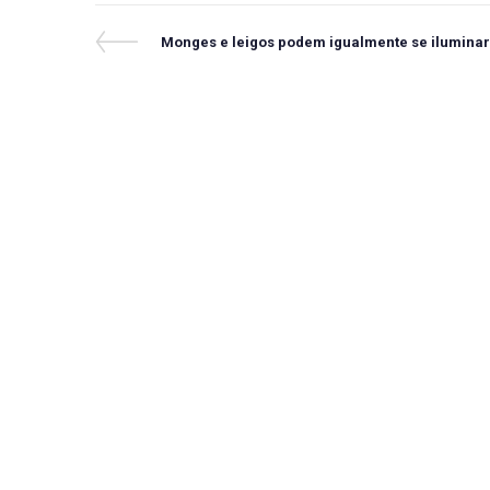
Navegação
Previous
Monges e leigos podem igualmente se ilumina
Post
de
Post