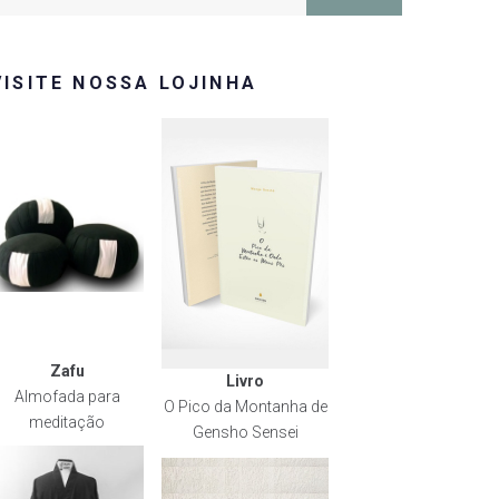
or:
VISITE NOSSA LOJINHA
Zafu
Livro
Almofada para
O Pico da Montanha de
meditação
Gensho Sensei