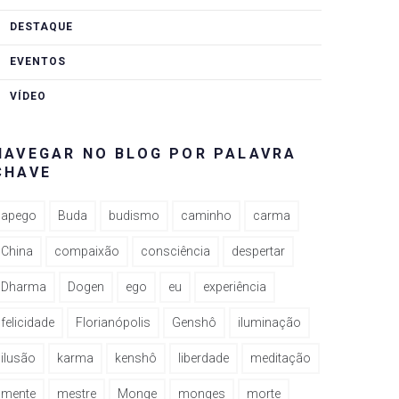
DESTAQUE
EVENTOS
VÍDEO
NAVEGAR NO BLOG POR PALAVRA
CHAVE
apego
Buda
budismo
caminho
carma
China
compaixão
consciência
despertar
Dharma
Dogen
ego
eu
experiência
felicidade
Florianópolis
Genshô
iluminação
ilusão
karma
kenshô
liberdade
meditação
mente
mestre
Monge
monges
morte