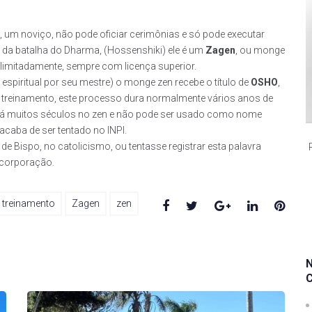
, um noviço, não pode oficiar cerimônias e só pode executar
 da batalha do Dharma, (Hossenshiki) ele é um
Zagen
, ou monge
limitadamente, sempre com licença superior.
piritual por seu mestre) o monge zen recebe o título de
OSHO
,
 treinamento, este processo dura normalmente vários anos de
o há muitos séculos no zen e não pode ser usado como nome
aba de ser tentado no INPI.
 Bispo, no catolicismo, ou tentasse registrar esta palavra
 corporação.
Facebook
Twitter
Google+
LinkedIn
Pinte
treinamento
Zagen
zen