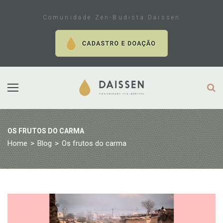
Skip
to
Comunidade Zen-Budista Daissen
content
OS FRUTOS DO CARMA
Home
>
Blog
>
Os frutos do carma