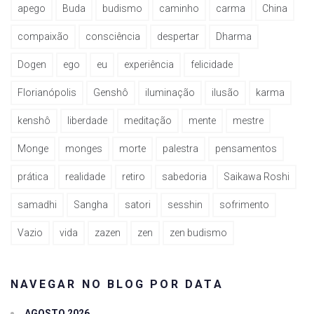
apego
Buda
budismo
caminho
carma
China
compaixão
consciência
despertar
Dharma
Dogen
ego
eu
experiência
felicidade
Florianópolis
Genshô
iluminação
ilusão
karma
kenshô
liberdade
meditação
mente
mestre
Monge
monges
morte
palestra
pensamentos
prática
realidade
retiro
sabedoria
Saikawa Roshi
samadhi
Sangha
satori
sesshin
sofrimento
Vazio
vida
zazen
zen
zen budismo
NAVEGAR NO BLOG POR DATA
AGOSTO 2026