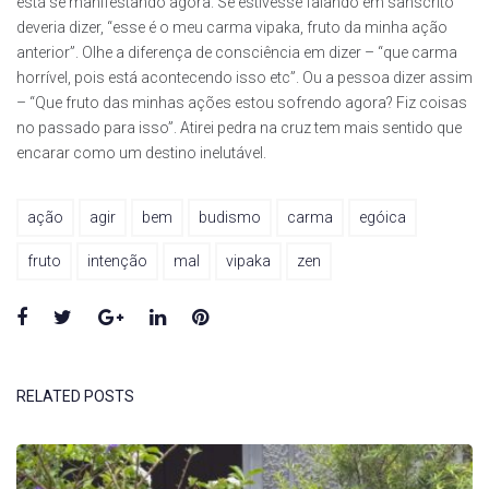
está se manifestando agora. Se estivesse falando em sânscrito
deveria dizer, “esse é o meu carma vipaka, fruto da minha ação
anterior”. Olhe a diferença de consciência em dizer – “que carma
horrível, pois está acontecendo isso etc”. Ou a pessoa dizer assim
– “Que fruto das minhas ações estou sofrendo agora? Fiz coisas
no passado para isso”. Atirei pedra na cruz tem mais sentido que
encarar como um destino inelutável.
ação
agir
bem
budismo
carma
egóica
fruto
intenção
mal
vipaka
zen
Facebook
Twitter
Google+
LinkedIn
Pinterest
RELATED POSTS