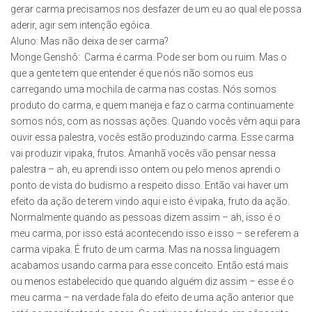
gerar carma precisamos nos desfazer de um eu ao qual ele possa
aderir, agir sem intenção egóica.
Aluno: Mas não deixa de ser carma?
Monge Genshô: Carma é carma. Pode ser bom ou ruim. Mas o
que a gente tem que entender é que nós não somos eus
carregando uma mochila de carma nas costas. Nós somos
produto do carma, e quem maneja e faz o carma continuamente
somos nós, com as nossas ações. Quando vocês vêm aqui para
ouvir essa palestra, vocês estão produzindo carma. Esse carma
vai produzir vipaka, frutos. Amanhã vocês vão pensar nessa
palestra – ah, eu aprendi isso ontem ou pelo menos aprendi o
ponto de vista do budismo a respeito disso. Então vai haver um
efeito da ação de terem vindo aqui e isto é vipaka, fruto da ação.
Normalmente quando as pessoas dizem assim – ah, isso é o
meu carma, por isso está acontecendo isso e isso – se referem a
carma vipaka. É fruto de um carma. Mas na nossa linguagem
acabamos usando carma para esse conceito. Então está mais
ou menos estabelecido que quando alguém diz assim – esse é o
meu carma – na verdade fala do efeito de uma ação anterior que