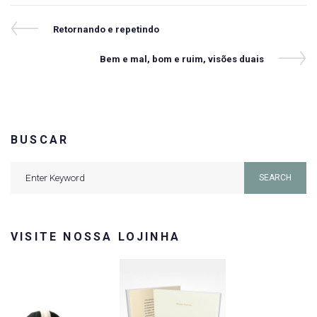
Navegação
Previous
Retornando e repetindo
Post
de
Next
Bem e mal, bom e ruim, visões duais
Post
Post
BUSCAR
Search
SEARCH
for:
VISITE NOSSA LOJINHA