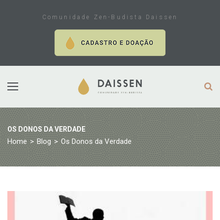
Skip
to
Comunidade Zen-Budista Daissen
content
OS DONOS DA VERDADE
Home
>
Blog
>
Os Donos da Verdade