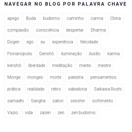
NAVEGAR NO BLOG POR PALAVRA CHAVE
apego
Buda
budismo
caminho
carma
China
compaixão
consciência
despertar
Dharma
Dogen
ego
eu
experiência
felicidade
Florianópolis
Genshô
iluminação
ilusão
karma
kenshô
liberdade
meditação
mente
mestre
Monge
monges
morte
palestra
pensamentos
prática
realidade
retiro
sabedoria
Saikawa Roshi
samadhi
Sangha
satori
sesshin
sofrimento
Vazio
vida
zazen
zen
zen budismo