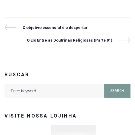
Navegação
Previous
O objetivo essencial é o despertar
Post
de
Next
O Elo Entre as Doutrinas Religiosas (Parte 01)
Post
Post
BUSCAR
Search
SEARCH
for:
VISITE NOSSA LOJINHA