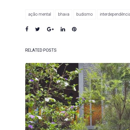
ação mental
bhava
budismo
interdependênci
Facebook
Twitter
Google+
LinkedIn
Pinterest
RELATED POSTS