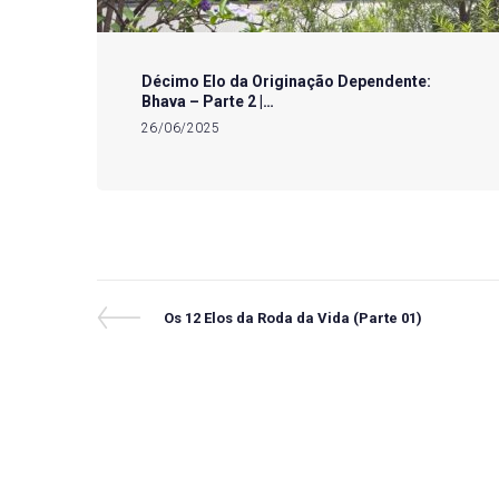
Décimo Elo da Originação Dependente:
Bhava – Parte 2 |…
26/06/2025
Navegação
Previous
Os 12 Elos da Roda da Vida (Parte 01)
Post
de
Post