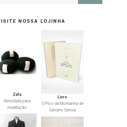
or:
VISITE NOSSA LOJINHA
Zafu
Livro
Almofada para
O Pico da Montanha de
meditação
Gensho Sensei