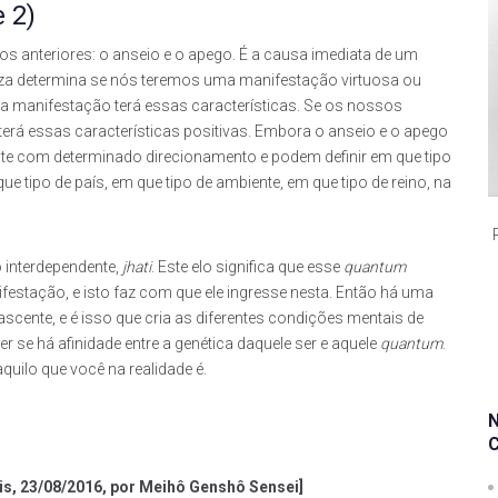
 2)
os anteriores: o anseio e o apego. É a causa imediata de um
eza determina se nós teremos uma manifestação virtuosa ou
a manifestação terá essas características. Se os nossos
erá essas características positivas. Embora o anseio e o apego
e com determinado direcionamento e podem definir em que tipo
ue tipo de país, em que tipo de ambiente, em que tipo de reino, na
o interdependente,
jhati
. Este elo significa que esse
quantum
festação, e isto faz com que ele ingresse nesta. Então há uma
scente, e é isso que cria as diferentes condições mentais de
 se há afinidade entre a genética daquele ser e aquele
quantum
.
uilo que você na realidade é.
lis, 23/08/2016, por Meihô Genshô Sensei]