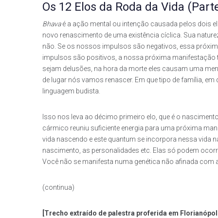
Os 12 Elos da Roda da Vida (Parte
Bhava
é a ação mental ou intenção causada pelos dois el
novo renascimento de uma existência cíclica. Sua natur
não. Se os nossos impulsos são negativos, essa próxim
impulsos são positivos, a nossa próxima manifestação t
sejam delusões, na hora da morte eles causam uma ment
de lugar nós vamos renascer. Em que tipo de família, em q
linguagem budista.
Isso nos leva ao décimo primeiro elo, que é o nasciment
cármico reuniu suficiente energia para uma próxima mani
vida nascendo e este quantum se incorpora nessa vida na
nascimento, as personalidades etc. Elas só podem ocorrer
Você não se manifesta numa genética não afinada com aq
(continua)
[Trecho extraído de palestra proferida em Florianópo