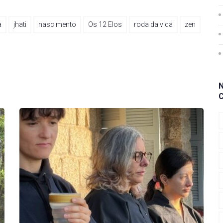
a
jhati
nascimento
Os 12 Elos
roda da vida
zen