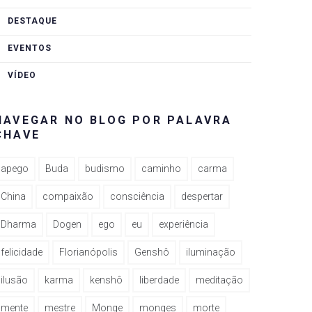
DESTAQUE
EVENTOS
VÍDEO
NAVEGAR NO BLOG POR PALAVRA
CHAVE
apego
Buda
budismo
caminho
carma
China
compaixão
consciência
despertar
Dharma
Dogen
ego
eu
experiência
felicidade
Florianópolis
Genshô
iluminação
ilusão
karma
kenshô
liberdade
meditação
mente
mestre
Monge
monges
morte