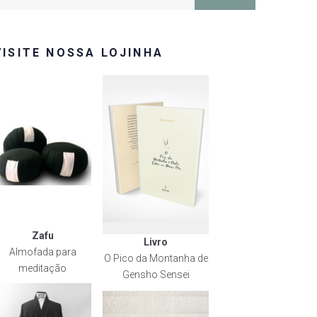
or:
VISITE NOSSA LOJINHA
Zafu
Livro
Almofada para
O Pico da Montanha de
meditação
Gensho Sensei