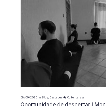
08/09/2020
in
Blog
,
Destaque
0
by
daissen
Oportunidade de despertar | Mo