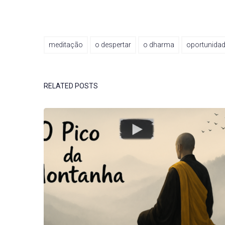
meditação
o despertar
o dharma
oportunida
RELATED POSTS