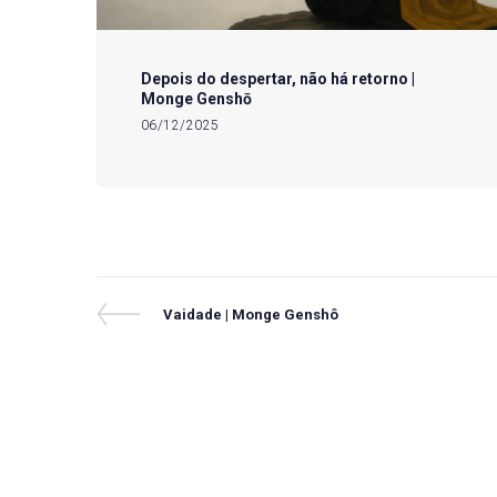
Depois do despertar, não há retorno |
Monge Genshō
06/12/2025
Navegação
Previous
Vaidade | Monge Genshô
Post
de
Post