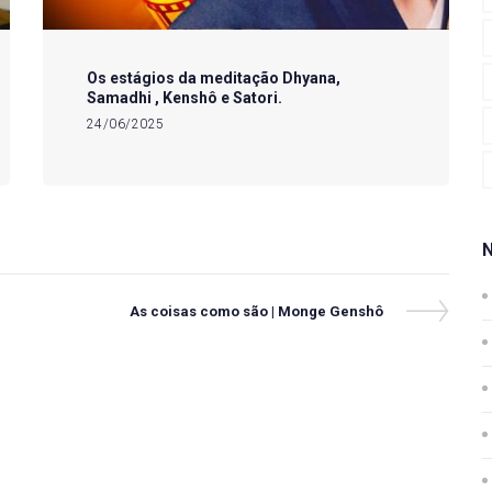
Os estágios da meditação Dhyana,
Samadhi , Kenshô e Satori.
24/06/2025
Next
As coisas como são | Monge Genshô
Post