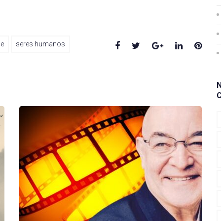
Facebook
Twitter
Google+
LinkedIn
Pinte
de
seres humanos