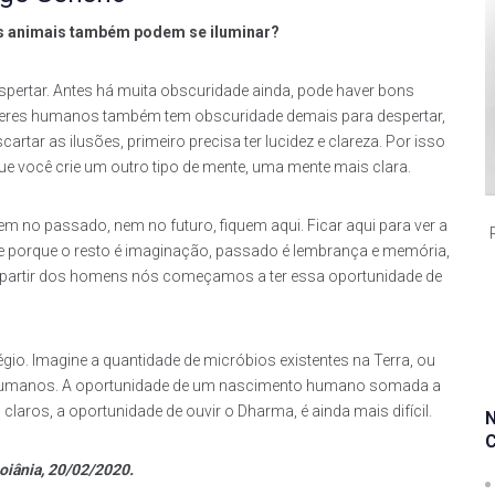
os animais também podem se iluminar?
pertar. Antes há muita obscuridade ainda, pode haver bons
s seres humanos também tem obscuridade demais para despertar,
rtar as ilusões, primeiro precisa ter lucidez e clareza. Por isso
ue você crie um outro tipo de mente, uma mente mais clara.
 no passado, nem no futuro, fiquem aqui. Ficar aqui para ver a
nte porque o resto é imaginação, passado é lembrança e memória,
 a partir dos homens nós começamos a ter essa oportunidade de
gio. Imagine a quantidade de micróbios existentes na Terra, ou
 humanos. A oportunidade de um nascimento humano somada a
laros, a oportunidade de ouvir o Dharma, é ainda mais difícil.
oiânia, 20/02/2020.