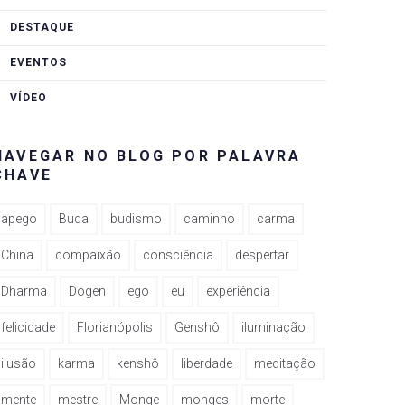
DESTAQUE
EVENTOS
rest
VÍDEO
NAVEGAR NO BLOG POR PALAVRA
CHAVE
apego
Buda
budismo
caminho
carma
China
compaixão
consciência
despertar
Dharma
Dogen
ego
eu
experiência
felicidade
Florianópolis
Genshô
iluminação
ilusão
karma
kenshô
liberdade
meditação
mente
mestre
Monge
monges
morte