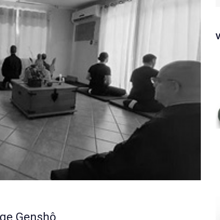
f
nge Genshô