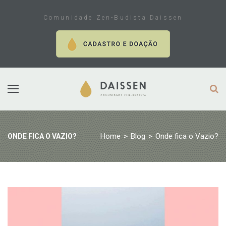
Skip
to
Comunidade Zen-Budista Daissen
content
Home
>
Blog
>
Onde fica o Vazio?
ONDE FICA O VAZIO?