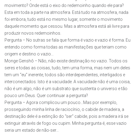
movimento? Onde está o eixo do redemoinho quando ele para?
Esta em toda a parte na atmosfera. Está tudo na atmosfera, nada
foi embora, tudo está no mesmo lugar, somente o movimento
daquele momento que cessou. Mas a atmosfera está ali livre para
produzir novos redemoinhos.
Pergunta – No sutras se fala que forma é vazio e vazio é forma. Eu
entendo como forma todas as manifestações que teriam como
origem e destino o vazio…
Monge Genshô – Não, não existe destinação no vazio. Todos os
seres e todas as coisas, tudo, tem uma forma, mas nem um deles
tem um “eu” inerente, todos são interdependentes, interligados e
interconectados. Isto é a vacuidade. A vacuidade não é uma coisa,
não é um algo, não é um substrato que sustenta o universo e tão
pouco um Deus. Quer continuar a pergunta?
Pergunta – Agora complicou um pouco…Mas por exemplo,
prosseguindo minha linha de raciocínio, o cabide de madeira, a
destinação dele é a extinção do “ser” cabide, pois a madeira irá se
extinguir através de fogo ou cupim. Minha pergunta é, esse vazio
seria um estado de não-ser…