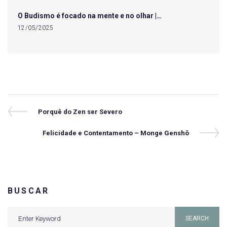
O Budismo é focado na mente e no olhar |…
12/05/2025
Navegação
Previous
Porquê do Zen ser Severo
Post
de
Next
Felicidade e Contentamento – Monge Genshô
Post
Post
BUSCAR
Search
SEARCH
for: