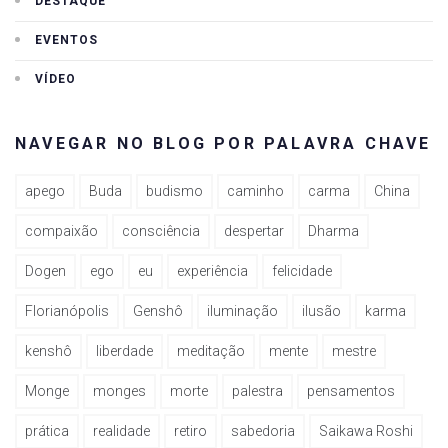
DESTAQUE
EVENTOS
VÍDEO
NAVEGAR NO BLOG POR PALAVRA CHAVE
apego
Buda
budismo
caminho
carma
China
compaixão
consciência
despertar
Dharma
Dogen
ego
eu
experiência
felicidade
Florianópolis
Genshô
iluminação
ilusão
karma
kenshô
liberdade
meditação
mente
mestre
Monge
monges
morte
palestra
pensamentos
prática
realidade
retiro
sabedoria
Saikawa Roshi