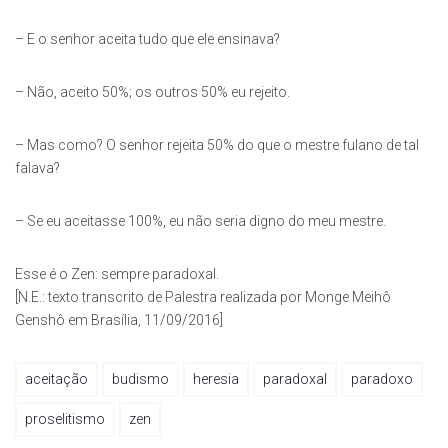
– E o senhor aceita tudo que ele ensinava?
– Não, aceito 50%; os outros 50% eu rejeito.
– Mas como? O senhor rejeita 50% do que o mestre fulano de tal
falava?
– Se eu aceitasse 100%, eu não seria digno do meu mestre.
Esse é o Zen: sempre paradoxal.
[N.E.: texto transcrito de Palestra realizada por Monge Meihô
Genshô em Brasília, 11/09/2016]
aceitação
budismo
heresia
paradoxal
paradoxo
proselitismo
zen