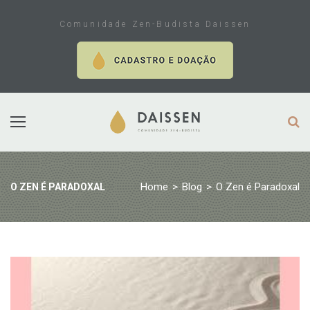
Skip
to
Comunidade Zen-Budista Daissen
content
Home
>
Blog
>
O Zen é Paradoxal
O ZEN É PARADOXAL