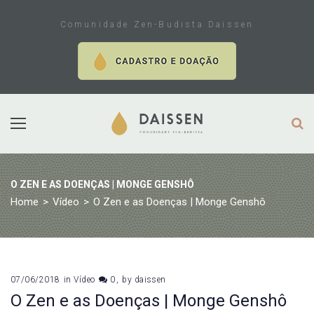
Skip
to
Comunidade Zen-Budista Daissen
content
O ZEN E AS DOENÇAS | MONGE GENSHÔ
Home
>
Vídeo
>
O Zen e as Doenças | Monge Genshô
07/06/2018
in
Vídeo
0
by
daissen
O Zen e as Doenças | Monge Genshô