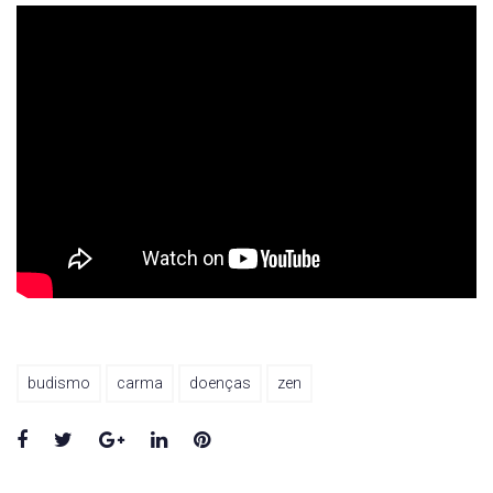
budismo
carma
doenças
zen
Facebook
Twitter
Google+
LinkedIn
Pinterest