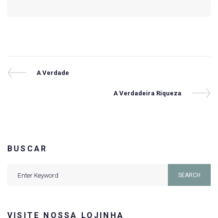
Navegação
Previous
A Verdade
Post
de
Next
A Verdadeira Riqueza
Post
Post
BUSCAR
Search
SEARCH
for:
VISITE NOSSA LOJINHA