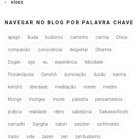
VÍDEO
NAVEGAR NO BLOG POR PALAVRA CHAVE
apego
Buda
budismo
caminho
carma
China
compaixão
consciência
despertar
Dharma
Dogen
ego
eu
experiência
felicidade
Florianópolis
Genshô
iluminação
ilusão
karma
kenshô
liberdade
meditação
mente
mestre
Monge
monges
morte
palestra
pensamentos
prática
realidade
retiro
sabedoria
Saikawa Roshi
samadhi
Sangha
satori
sesshin
sofrimento
Vazio
vida
zazen
zen
zen budismo