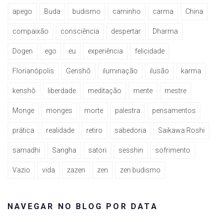
apego
Buda
budismo
caminho
carma
China
compaixão
consciência
despertar
Dharma
Dogen
ego
eu
experiência
felicidade
Florianópolis
Genshô
iluminação
ilusão
karma
kenshô
liberdade
meditação
mente
mestre
Monge
monges
morte
palestra
pensamentos
prática
realidade
retiro
sabedoria
Saikawa Roshi
samadhi
Sangha
satori
sesshin
sofrimento
Vazio
vida
zazen
zen
zen budismo
NAVEGAR NO BLOG POR DATA