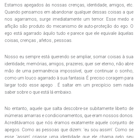
Estamos apegados às nossas crenças, identidade, amigos, etc.
Quando pensamos em abandonar qualquer dessas coisas a que
nos agarramos, surge imediatamente um temor. Esse medo e
aflição são produto do mecanismo de auto-proteção do ego. O
ego está agarrado àquilo tudo e parece que ele equivale àquelas
coisas, crenças , afetos , pessoas.
Nosso eu sempre está querendo se ampliar, somar coisas à sua
identidade, memórias, amigos, prazeres; quer ser eterno, não abre
mão de uma permanência impossível, quer continuar o sonho,
como um louco agarrado à sua fantasia. É preciso coragem para
largar todo esse apego . É saltar em um precipício sem nada
saber sobre o que está lá embaixo.
No entanto, aquele que salta descobre-se subitamente liberto de
inúmeras amarras e condicionamentos, que eram nossos donos.
Acreditávamos que nós éramos exatamente aquele conjunto de
apegos. Como as pessoas que dizem: ‘eu sou assim’. Como se
esse ‘assim’ criasse uma identidade que ele chama pelo seu