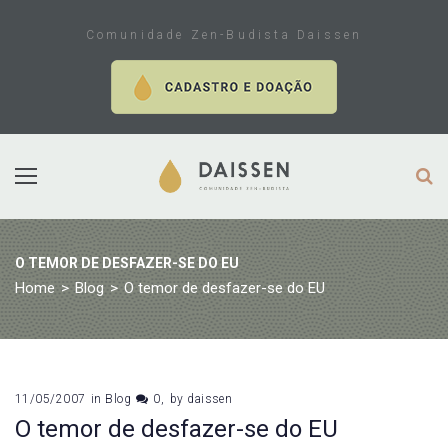
Skip
to
Comunidade Zen-Budista Daissen
content
O TEMOR DE DESFAZER-SE DO EU
Home
>
Blog
>
O temor de desfazer-se do EU
11/05/2007
in
Blog
0
by
daissen
O temor de desfazer-se do EU