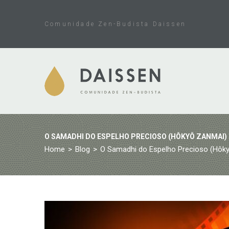
Skip
to
Comunidade Zen-Budista Daissen
content
O SAMADHI DO ESPELHO PRECIOSO (HÔKYÔ ZANMAI) 
Home
>
Blog
>
O Samadhi do Espelho Precioso (Hôky