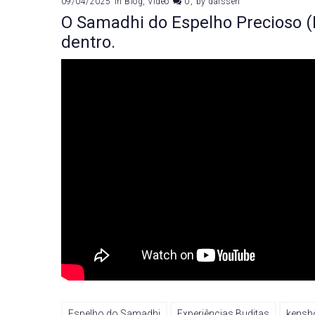
09/04/2025
in
Blog
,
Vídeo
0
by
daissen
O Samadhi do Espelho Precioso (
dentro.
Espelho do Samadhi
Experiências Buditas
kensh