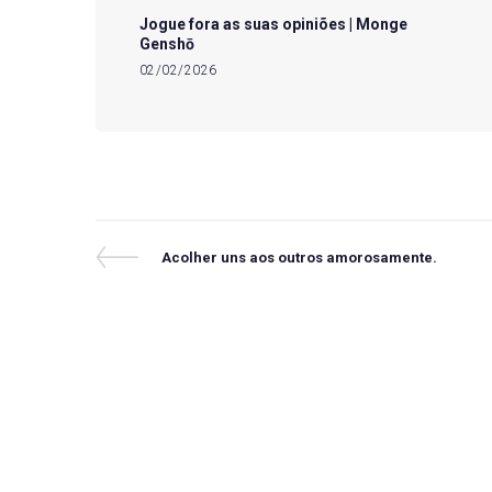
Jogue fora as suas opiniões | Monge
Genshō
02/02/2026
Navegação
Previous
Acolher uns aos outros amorosamente.
Post
de
Post