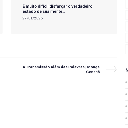
É muito difícil disfarçar o verdadeiro
estado de sua mente…
27/01/2026
Next
A Transmissão Além das Palavras | Monge
Post
Genshō