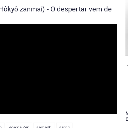
Hôkyô zanmai) - O despertar vem de
ô
Poema Zen
samadhi
satori