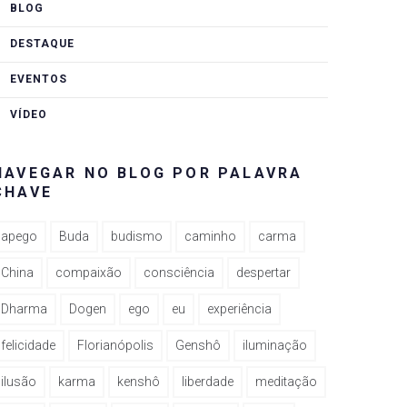
BLOG
DESTAQUE
EVENTOS
VÍDEO
NAVEGAR NO BLOG POR PALAVRA
CHAVE
apego
Buda
budismo
caminho
carma
China
compaixão
consciência
despertar
Dharma
Dogen
ego
eu
experiência
felicidade
Florianópolis
Genshô
iluminação
ilusão
karma
kenshô
liberdade
meditação