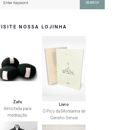
SEARCH
or:
VISITE NOSSA LOJINHA
Zafu
Livro
Almofada para
O Pico da Montanha de
meditação
Gensho Sensei