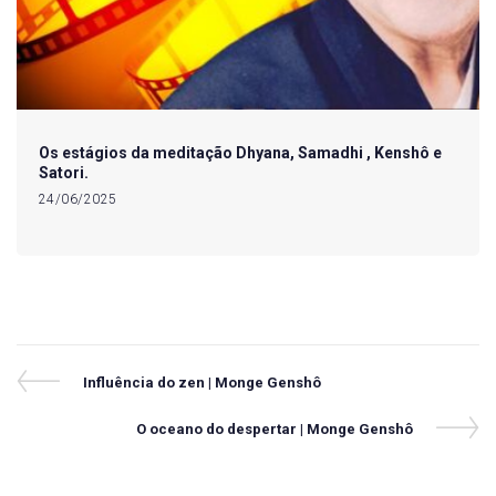
Os estágios da meditação Dhyana, Samadhi , Kenshô e
Satori.
24/06/2025
Navegação
Previous
Influência do zen | Monge Genshô
Post
de
Next
O oceano do despertar | Monge Genshô
Post
Post