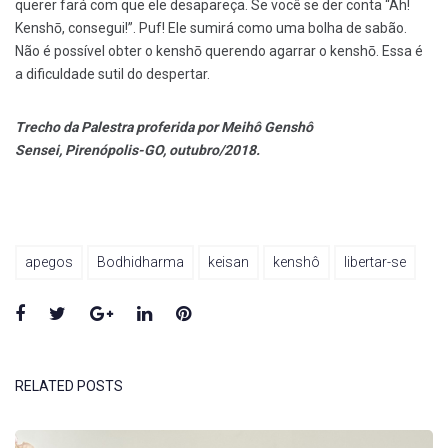
querer fará com que ele desapareça. Se você se der conta “Ah!
Kenshō, consegui!”. Puf! Ele sumirá como uma bolha de sabão.
Não é possível obter o kenshō querendo agarrar o kenshō. Essa é
a dificuldade sutil do despertar.
Trecho da Palestra proferida por Meihô Genshô
Sensei, Pirenópolis-GO, outubro/2018.
apegos
Bodhidharma
keisan
kenshô
libertar-se
Facebook
Twitter
Google+
LinkedIn
Pinterest
RELATED POSTS