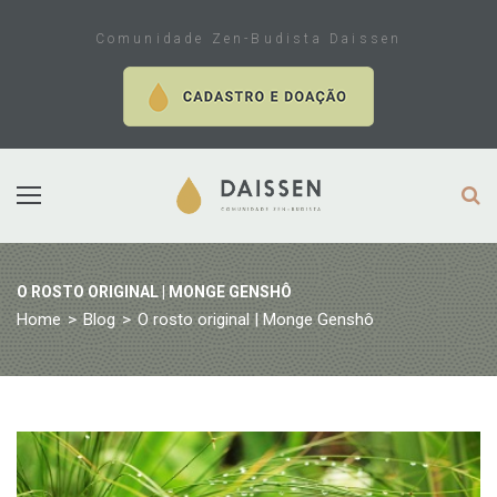
Skip
to
Comunidade Zen-Budista Daissen
content
O ROSTO ORIGINAL | MONGE GENSHÔ
Home
>
Blog
>
O rosto original | Monge Genshô