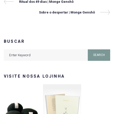
Navegação
Previous
Ritual dos 49 dias | Monge Genshô
Post
de
Next
Sobre o despertar | Monge Genshô
Post
Post
BUSCAR
Search
SEARCH
for:
VISITE NOSSA LOJINHA