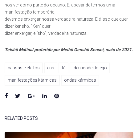
nos ver como parte do oceano. E, apesar de termos uma
manifestação temporária,
devemos enxergar nossa verdadeira natureza. E é isso que quer
dizer kenshō. “Ken” quer
dizer enxergar, e “shō”, verdadeira natureza.
Teishô Matinal proferido por Meihô Genshô Sensei, maio de 2021.
causas e efeitos
eus
fé
identidade do ego
manifestações kármicas
ondas kármicas
Facebook
Twitter
Google+
LinkedIn
Pinterest
RELATED POSTS