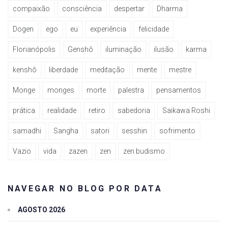
compaixão
consciência
despertar
Dharma
Dogen
ego
eu
experiência
felicidade
Florianópolis
Genshô
iluminação
ilusão
karma
kenshô
liberdade
meditação
mente
mestre
Monge
monges
morte
palestra
pensamentos
prática
realidade
retiro
sabedoria
Saikawa Roshi
samadhi
Sangha
satori
sesshin
sofrimento
Vazio
vida
zazen
zen
zen budismo
NAVEGAR NO BLOG POR DATA
AGOSTO 2026