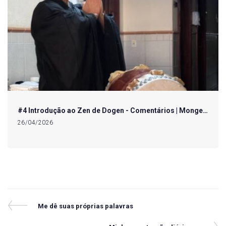
#4 Introdução ao Zen de Dogen - Comentários | Monge…
26/04/2026
Navegação
Previous
Me dê suas próprias palavras
Post
de