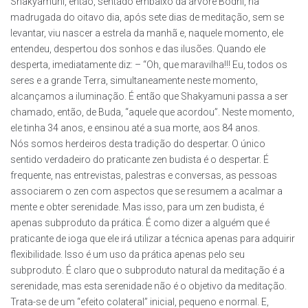
Shakyamuni, então, sentado embaixo da árvore Bodhi, na
madrugada do oitavo dia, após sete dias de meditação, sem se
levantar, viu nascer a estrela da manhã e, naquele momento, ele
entendeu, despertou dos sonhos e das ilusões. Quando ele
desperta, imediatamente diz: – “Oh, que maravilha!!! Eu, todos os
seres e a grande Terra, simultaneamente neste momento,
alcançamos a iluminação. É então que Shakyamuni passa a ser
chamado, então, de Buda, “aquele que acordou”. Neste momento,
ele tinha 34 anos, e ensinou até a sua morte, aos 84 anos.
Nós somos herdeiros desta tradição do despertar. O único
sentido verdadeiro do praticante zen budista é o despertar. É
frequente, nas entrevistas, palestras e conversas, as pessoas
associarem o zen com aspectos que se resumem a acalmar a
mente e obter serenidade. Mas isso, para um zen budista, é
apenas subproduto da prática. É como dizer a alguém que é
praticante de ioga que ele irá utilizar a técnica apenas para adquirir
flexibilidade. Isso é um uso da prática apenas pelo seu
subproduto. É claro que o subproduto natural da meditação é a
serenidade, mas esta serenidade não é o objetivo da meditação.
Trata-se de um “efeito colateral” inicial, pequeno e normal. E,