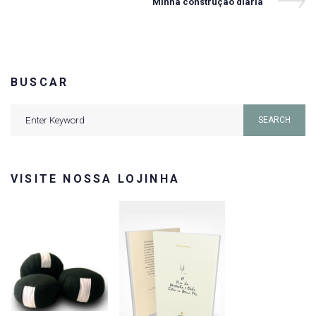
Next
Minha construção diária
Post
Post
BUSCAR
Search
SEARCH
for:
VISITE NOSSA LOJINHA