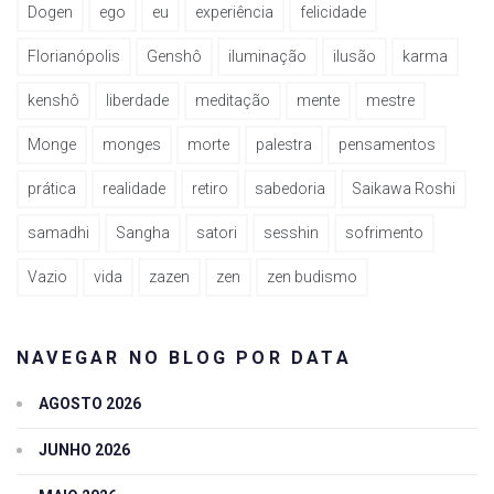
Dogen
ego
eu
experiência
felicidade
Florianópolis
Genshô
iluminação
ilusão
karma
kenshô
liberdade
meditação
mente
mestre
Monge
monges
morte
palestra
pensamentos
prática
realidade
retiro
sabedoria
Saikawa Roshi
samadhi
Sangha
satori
sesshin
sofrimento
Vazio
vida
zazen
zen
zen budismo
NAVEGAR NO BLOG POR DATA
AGOSTO 2026
JUNHO 2026