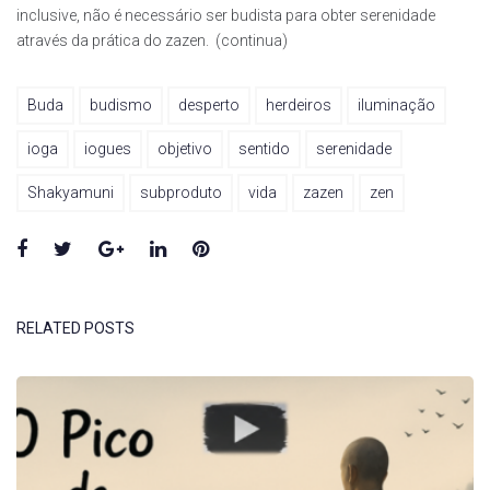
inclusive, não é necessário ser budista para obter serenidade
através da prática do zazen. (continua)
Buda
budismo
desperto
herdeiros
iluminação
ioga
iogues
objetivo
sentido
serenidade
Shakyamuni
subproduto
vida
zazen
zen
Facebook
Twitter
Google+
LinkedIn
Pinterest
RELATED POSTS