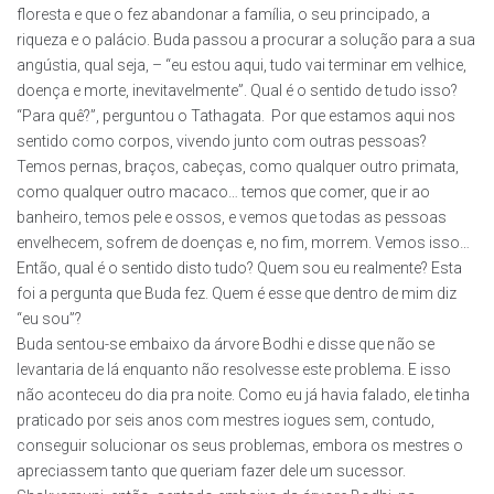
floresta e que o fez abandonar a família, o seu principado, a
riqueza e o palácio. Buda passou a procurar a solução para a sua
angústia, qual seja, – “eu estou aqui, tudo vai terminar em velhice,
doença e morte, inevitavelmente”. Qual é o sentido de tudo isso?
“Para quê?”, perguntou o Tathagata. Por que estamos aqui nos
sentido como corpos, vivendo junto com outras pessoas?
Temos pernas, braços, cabeças, como qualquer outro primata,
como qualquer outro macaco… temos que comer, que ir ao
banheiro, temos pele e ossos, e vemos que todas as pessoas
envelhecem, sofrem de doenças e, no fim, morrem. Vemos isso…
Então, qual é o sentido disto tudo? Quem sou eu realmente? Esta
foi a pergunta que Buda fez. Quem é esse que dentro de mim diz
“eu sou”?
Buda sentou-se embaixo da árvore Bodhi e disse que não se
levantaria de lá enquanto não resolvesse este problema. E isso
não aconteceu do dia pra noite. Como eu já havia falado, ele tinha
praticado por seis anos com mestres iogues sem, contudo,
conseguir solucionar os seus problemas, embora os mestres o
apreciassem tanto que queriam fazer dele um sucessor.