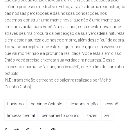
que está saudável. Ela é levada a uma crise que é causada pelo
próprio processo meditativo. Então, através de uma reconstrução
das nossas percepções e das nossas concepções nós
podemos construir uma mente nova, que não é uma mente que
um guru vai dar para você. Na realidade, essa mente nova surge
através de uma procura da percepção da sua verdadeira natureza
além desta natureza que nasce e morre, além desse “eu” de agora.
Torna-se perceptível que este ser que nasceu, que está vivendo e
que vai morrer não é a profunda realidade. Você está além disso.
Então você precisa enxergar sua verdadeira natureza. E esse
processo chama-se “alcançar o
kenshô
”, que é o fim do caminho
óctuplo.
[N.E.: transcrição de trecho de palestra realizada por Meihô
Genshô Oshô]
budismo
caminho óctuplo
desconstrução
kenshô
limpeza mental
pensamento correto
zazen
zen