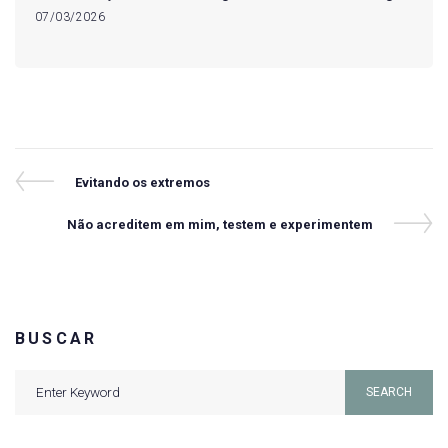
07/03/2026
Navegação
Previous
Evitando os extremos
Post
de
Next
Não acreditem em mim, testem e experimentem
Post
Post
BUSCAR
Search
SEARCH
for: