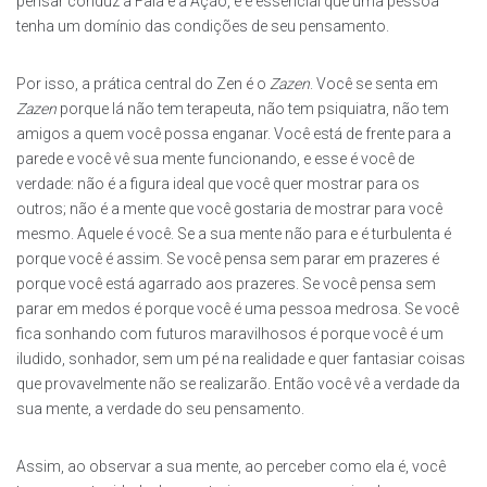
pensar conduz à Fala e à Ação, e é essencial que uma pessoa
tenha um domínio das condições de seu pensamento.
Por isso, a prática central do Zen é o
Zazen
. Você se senta em
Zazen
porque lá não tem terapeuta, não tem psiquiatra, não tem
amigos a quem você possa enganar. Você está de frente para a
parede e você vê sua mente funcionando, e esse é você de
verdade: não é a figura ideal que você quer mostrar para os
outros; não é a mente que você gostaria de mostrar para você
mesmo. Aquele é você. Se a sua mente não para e é turbulenta é
porque você é assim. Se você pensa sem parar em prazeres é
porque você está agarrado aos prazeres. Se você pensa sem
parar em medos é porque você é uma pessoa medrosa. Se você
fica sonhando com futuros maravilhosos é porque você é um
iludido, sonhador, sem um pé na realidade e quer fantasiar coisas
que provavelmente não se realizarão. Então você vê a verdade da
sua mente, a verdade do seu pensamento.
Assim, ao observar a sua mente, ao perceber como ela é, você