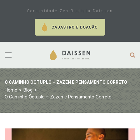
Skip
to
Comunidade Zen-Budista Daissen
content
O CAMINHO ÓCTUPLO – ZAZEN E PENSAMENTO CORRETO
Home
>
Blog
>
O Caminho Óctuplo – Zazen e Pensamento Correto