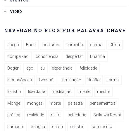
EVENTOS
VÍDEO
NAVEGAR NO BLOG POR PALAVRA CHAVE
apego
Buda
budismo
caminho
carma
China
compaixão
consciência
despertar
Dharma
Dogen
ego
eu
experiência
felicidade
Florianópolis
Genshô
iluminação
ilusão
karma
kenshô
liberdade
meditação
mente
mestre
Monge
monges
morte
palestra
pensamentos
prática
realidade
retiro
sabedoria
Saikawa Roshi
samadhi
Sangha
satori
sesshin
sofrimento