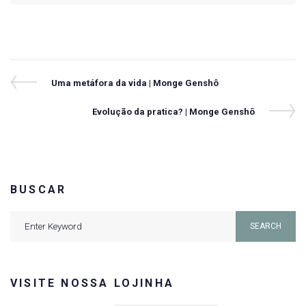
Navegação
Previous
Uma metáfora da vida | Monge Genshô
Post
de
Next
Evolução da pratica? | Monge Genshô
Post
Post
BUSCAR
Search
SEARCH
for:
VISITE NOSSA LOJINHA