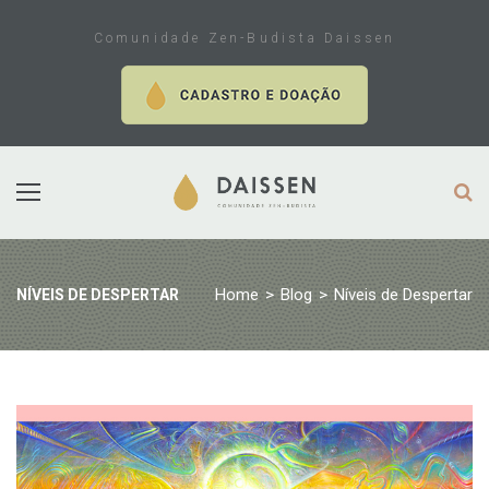
Skip
to
Comunidade Zen-Budista Daissen
content
Home
>
Blog
>
Níveis de Despertar
NÍVEIS DE DESPERTAR