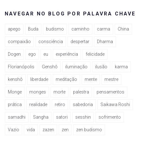
NAVEGAR NO BLOG POR PALAVRA CHAVE
apego
Buda
budismo
caminho
carma
China
compaixão
consciência
despertar
Dharma
Dogen
ego
eu
experiência
felicidade
Florianópolis
Genshô
iluminação
ilusão
karma
kenshô
liberdade
meditação
mente
mestre
Monge
monges
morte
palestra
pensamentos
prática
realidade
retiro
sabedoria
Saikawa Roshi
samadhi
Sangha
satori
sesshin
sofrimento
Vazio
vida
zazen
zen
zen budismo