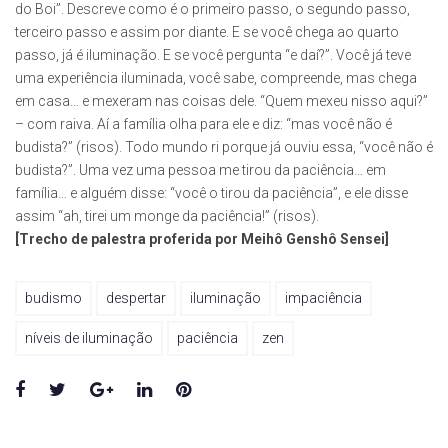
do Boi”. Descreve como é o primeiro passo, o segundo passo,
terceiro passo e assim por diante. E se você chega ao quarto
passo, já é iluminação. E se você pergunta “e daí?”. Você já teve
uma experiência iluminada, você sabe, compreende, mas chega
em casa… e mexeram nas coisas dele. “Quem mexeu nisso aqui?”
– com raiva. Aí a família olha para ele e diz: “mas você não é
budista?” (risos). Todo mundo ri porque já ouviu essa, “você não é
budista?”. Uma vez uma pessoa me tirou da paciência… em
família… e alguém disse: “você o tirou da paciência”, e ele disse
assim “ah, tirei um monge da paciência!” (risos).
[Trecho de palestra proferida por Meihô Genshô Sensei]
budismo
despertar
iluminação
impaciência
níveis de iluminação
paciência
zen
Facebook
Twitter
Google+
LinkedIn
Pinterest