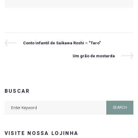
Navegação
Previous
Conto infantil de Saikawa Roshi – “Taro”
Post
de
Next
Um grão de mostarda
Post
Post
BUSCAR
Search
SEARCH
for:
VISITE NOSSA LOJINHA