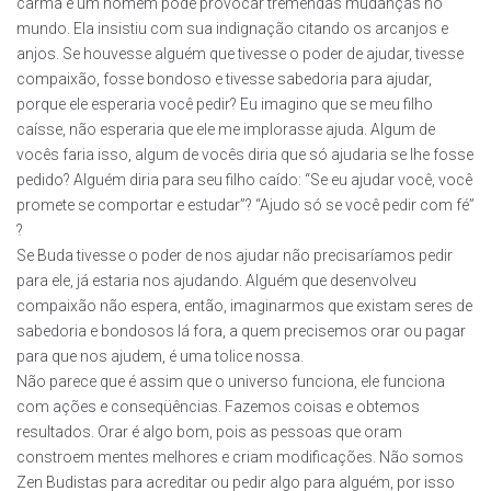
carma e um homem pode provocar tremendas mudanças no
mundo. Ela insistiu com sua indignação citando os arcanjos e
anjos. Se houvesse alguém que tivesse o poder de ajudar, tivesse
compaixão, fosse bondoso e tivesse sabedoria para ajudar,
porque ele esperaria você pedir? Eu imagino que se meu filho
caísse, não esperaria que ele me implorasse ajuda. Algum de
vocês faria isso, algum de vocês diria que só ajudaria se lhe fosse
pedido? Alguém diria para seu filho caído: “Se eu ajudar você, você
promete se comportar e estudar”? “Ajudo só se você pedir com fé”
?
Se Buda tivesse o poder de nos ajudar não precisaríamos pedir
para ele, já estaria nos ajudando. Alguém que desenvolveu
compaixão não espera, então, imaginarmos que existam seres de
sabedoria e bondosos lá fora, a quem precisemos orar ou pagar
para que nos ajudem, é uma tolice nossa.
Não parece que é assim que o universo funciona, ele funciona
com ações e conseqüências. Fazemos coisas e obtemos
resultados. Orar é algo bom, pois as pessoas que oram
constroem mentes melhores e criam modificações. Não somos
Zen Budistas para acreditar ou pedir algo para alguém, por isso