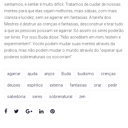
sentamos, e sentar é muito difícil. Tratamos de cuidar de nossas
mentes para que elas sejam melhores, mais sábias, com mais
clareza e lucidez, sem se agarrar em fantasias. A tarefa dos
Mestres é destruir as crenças e fantasias, desconstruir e tirar tudo
a que as pessoas possam se agarrar. Só assim os seres poderão
ser livres. Por isso Buda disse: “Não acreditem em mim, testem e
experimentem”. Vocês podem mudar suas mentes através da
prática, mas não podem mudar o mundo através do “esperar que
poderes sobrenaturais os socorram”.
agarrar
ajuda
anjos
Buda
budismo
crenças
deuses
espíritos
externa
fantasias
orar
pedir
sabedoria
seres
sobrenatural
zen
Facebook
Twitter
Google+
LinkedIn
Pinterest