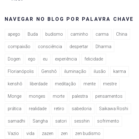
NAVEGAR NO BLOG POR PALAVRA CHAVE
apego
Buda
budismo
caminho
carma
China
compaixão
consciência
despertar
Dharma
Dogen
ego
eu
experiência
felicidade
Florianópolis
Genshô
iluminação
ilusão
karma
kenshô
liberdade
meditação
mente
mestre
Monge
monges
morte
palestra
pensamentos
prática
realidade
retiro
sabedoria
Saikawa Roshi
samadhi
Sangha
satori
sesshin
sofrimento
Vazio
vida
zazen
zen
zen budismo