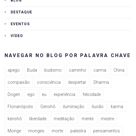
BLOG
DESTAQUE
EVENTOS
VÍDEO
NAVEGAR NO BLOG POR PALAVRA CHAVE
apego
Buda
budismo
caminho
carma
China
compaixão
consciência
despertar
Dharma
Dogen
ego
eu
experiência
felicidade
Florianópolis
Genshô
iluminação
ilusão
karma
kenshô
liberdade
meditação
mente
mestre
Monge
monges
morte
palestra
pensamentos