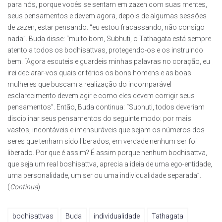
para nós, porque vocês se sentam em zazen com suas mentes,
seus pensamentos e devem agora, depois de algumas sessões
de zazen, estar pensando: “eu estou fracassando, não consigo
nada”. Buda disse: “muito bom, Subhuti, o Tathagata está sempre
atento a todos os bodhisattvas, protegendo-os e os instruindo
bem. “Agora escuteis e guardeis minhas palavras no coração, eu
irei declarar-vos quais critérios os bons homens e as boas
mulheres que buscam a realização do incomparável
esclarecimento devem agir e como eles devem corrigir seus
pensamentos”. Então, Buda continua: “Subhuti, todos deveriam
disciplinar seus pensamentos do seguinte modo: por mais
vastos, incontáveis e imensuráveis que sejam os números dos
seres que tenham sido liberados, em verdade nenhum ser foi
liberado. Por que é assim? É assim porque nenhum bodhisattva,
que seja um real boshisattva, aprecia a ideia de uma ego-entidade,
uma personalidade, um ser ou uma individualidade separada”.
(
Continua
)
bodhisattvas
Buda
individualidade
Tathagata