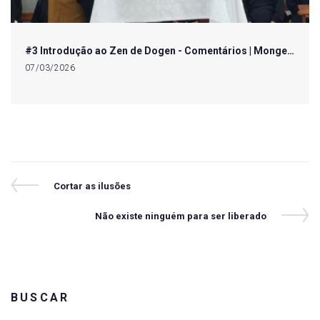
#3 Introdução ao Zen de Dogen - Comentários | Monge…
07/03/2026
Navegação
Previous
Cortar as ilusões
Post
de
Next
Não existe ninguém para ser liberado
Post
Post
BUSCAR