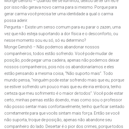
Monge Genshô – Quando ele se iluminou, deixou de ter um eu e
por isso não gerava novo carma para si mesmo. Porque para
gerar carma você precisa ter uma identidade a qual o carma
possa aderir.
Pergunta – Existe um senso comum para eu parar o zazen, uma
vez que não esteja suportando a dor física e o desconforto, ou
nesse momento sou eu só, só eu determino?
Monge Genshô – Não podemos abandonar nossos
companheiros, todos estão sofrendo. Você pode mudar de
posição, pode pegar uma cadeira, apenas não podemos deixar
nossos companheiros, pois nós os abandonaríamos e eles
estão pensando a mesma coisa, “Não suporto mais”. Todo
mundo pensa, “ninguém pode estar sofrendo mais que eu, porque
se estiver sofrendo um pouco mais que eu ele iria embora, tenho
certeza que meu sofrimento é o maior de todos”. Você pode estar
certo, minhas pernas estão doendo, mas como sou o professor
não posso sentar mais confortavelmente, tenho que ficar sentado
corretamente para que vocês sintam mais força. Então se você
não suporta, troque de posição, apenas não abandone seu
companheiro do lado. Desertar é o pior dos crimes, porque todos