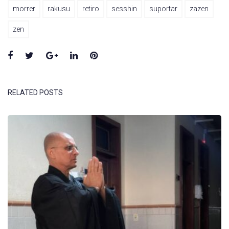
morrer
rakusu
retiro
sesshin
suportar
zazen
zen
Facebook
Twitter
Google+
LinkedIn
Pinterest
RELATED POSTS