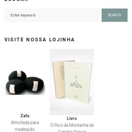
Search
SEARCH
for:
VISITE NOSSA LOJINHA
Zafu
Livro
Almofada para
O Pico da Montanha de
meditação
Gensho Sensei