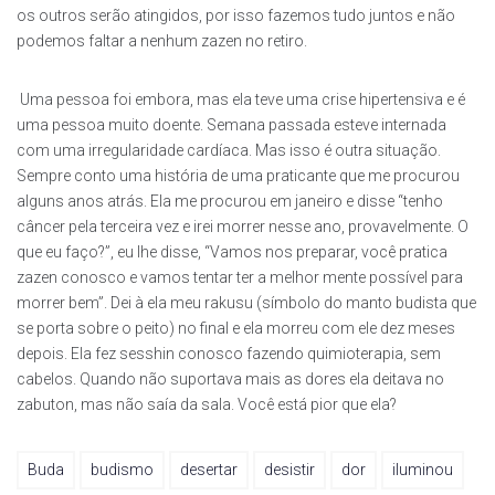
os outros serão atingidos, por isso fazemos tudo juntos e não
podemos faltar a nenhum zazen no retiro.
Uma pessoa foi embora, mas ela teve uma crise hipertensiva e é
uma pessoa muito doente. Semana passada esteve internada
com uma irregularidade cardíaca. Mas isso é outra situação.
Sempre conto uma história de uma praticante que me procurou
alguns anos atrás. Ela me procurou em janeiro e disse “tenho
câncer pela terceira vez e irei morrer nesse ano, provavelmente. O
que eu faço?”, eu lhe disse, “Vamos nos preparar, você pratica
zazen conosco e vamos tentar ter a melhor mente possível para
morrer bem”. Dei à ela meu rakusu (símbolo do manto budista que
se porta sobre o peito) no final e ela morreu com ele dez meses
depois. Ela fez sesshin conosco fazendo quimioterapia, sem
cabelos. Quando não suportava mais as dores ela deitava no
zabuton, mas não saía da sala. Você está pior que ela?
Buda
budismo
desertar
desistir
dor
iluminou