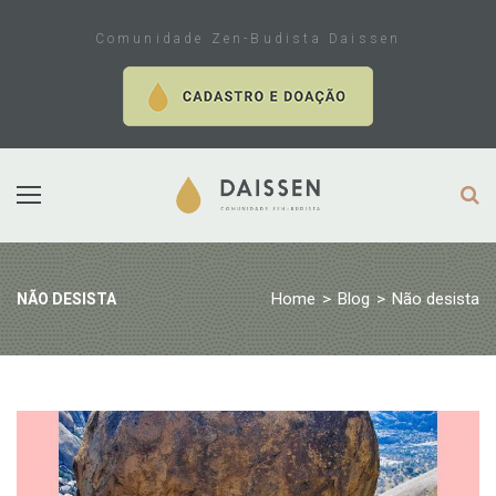
Skip
to
Comunidade Zen-Budista Daissen
content
Home
>
Blog
>
Não desista
NÃO DESISTA