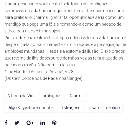
É agora, enquanto você desfruta de todas as condições
favoráveis da vida humana, que você tem a liberdade necessária
para praticar o Dharma. Ignorar tal oportunidade seria como um
mendigo que pega uma jóia e, tomando-a como um pedaço de
vidro, joga-a de volta na sujeira.
Pior ainda seria realmente compreender o valor da vida humana e
desperdiçá-la conscientemente em distrações e a perseguição de
ambições mundanas — essa é a epítome da ilusão. O explorador
que retorna da ilha de tesouros de mãos vazias teria cruzado os
oceanos em vão. Não cometa tal erro.
“The Hundred Verses of Advice”, v. 78
(Os Cem Conselhos de Padampa Sangye)
A Roda da Vida
ambições
Dharma
Dilgo Khyentse Rinpoche
distrações
ilusão
sentido
Facebook
Twitter
Google+
LinkedIn
Pinterest