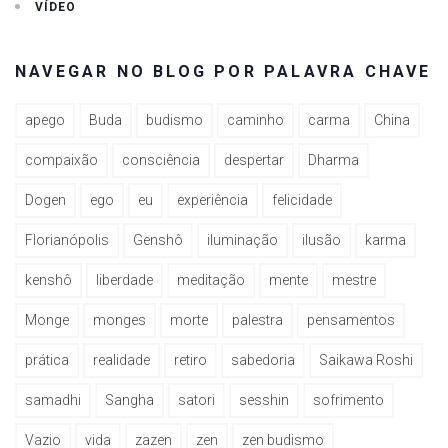
VÍDEO
NAVEGAR NO BLOG POR PALAVRA CHAVE
apego
Buda
budismo
caminho
carma
China
compaixão
consciência
despertar
Dharma
Dogen
ego
eu
experiência
felicidade
Florianópolis
Genshô
iluminação
ilusão
karma
kenshô
liberdade
meditação
mente
mestre
Monge
monges
morte
palestra
pensamentos
prática
realidade
retiro
sabedoria
Saikawa Roshi
samadhi
Sangha
satori
sesshin
sofrimento
Vazio
vida
zazen
zen
zen budismo