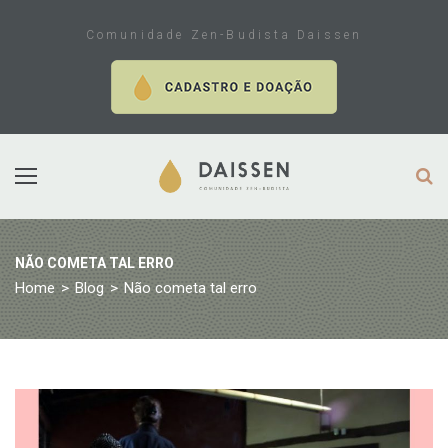
Skip
to
Comunidade Zen-Budista Daissen
content
NÃO COMETA TAL ERRO
Home
>
Blog
>
Não cometa tal erro