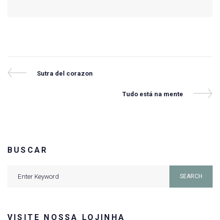
Navegação
Previous
Sutra del corazon
Post
de
Next
Tudo está na mente
Post
Post
BUSCAR
Search
SEARCH
for:
VISITE NOSSA LOJINHA