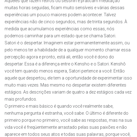
Aqueles que fazem retiros ou sesshin e praticam meditação
muitas horas seguidas, ficam muito sensíveis e várias dessas
experiências um pouco maiores podem acontecer. Talvez
experiências não de cinco segundos, mas de trinta segundos. À
medida que acumulamos experiências como essas, nós
podemos caminhar para um estado que se chama Satori.
Satori é o despertar. Imaginem estar permanentemente assim, ou
pelo menos ter a habilidade de a qualquer momento chamar essa
percepção agora e pronto, está ali, então você é dono do
despertar. Essa é a diferença entre o Kensho e o Satori. Kenshô
você tem quando menos espera, Satori pertence a você. Então
aquele que despertou, ele tem a oportunidade de experimentar isso
muito mais vezes. Mas mesmo no despertar existem diferentes
estágios. As descrições variam de quatro a dez estágios cada vez
mais profundos.
O primeiro e mais básico é quando você realmente sabe,
nenhuma pergunta é estranha, você sabe. O último é diferente do
primeiro porque no primeiro, você sabe as respostas, mas na sua
vida você é freqüentemente arrastado pelas suas paixões e não
aparece em todos seus atos e todas suas palavras, porque você,