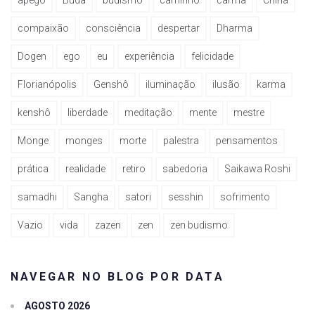
apego
Buda
budismo
caminho
carma
China
compaixão
consciência
despertar
Dharma
Dogen
ego
eu
experiência
felicidade
Florianópolis
Genshô
iluminação
ilusão
karma
kenshô
liberdade
meditação
mente
mestre
Monge
monges
morte
palestra
pensamentos
prática
realidade
retiro
sabedoria
Saikawa Roshi
samadhi
Sangha
satori
sesshin
sofrimento
Vazio
vida
zazen
zen
zen budismo
NAVEGAR NO BLOG POR DATA
AGOSTO 2026