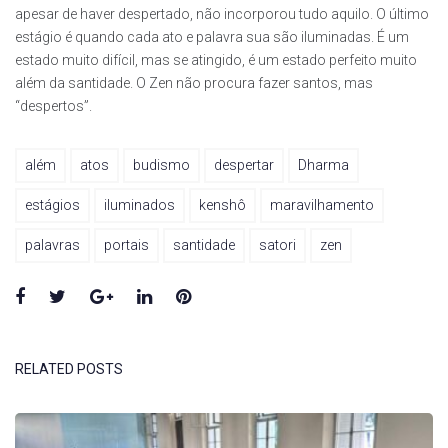
apesar de haver despertado, não incorporou tudo aquilo. O último
estágio é quando cada ato e palavra sua são iluminadas. É um
estado muito difícil, mas se atingido, é um estado perfeito muito
além da santidade. O Zen não procura fazer santos, mas
“despertos”.
além
atos
budismo
despertar
Dharma
estágios
iluminados
kenshô
maravilhamento
palavras
portais
santidade
satori
zen
Facebook
Twitter
Google+
LinkedIn
Pinterest
RELATED POSTS