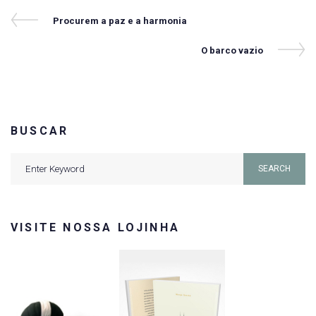
Navegação
Previous
Procurem a paz e a harmonia
Post
de
Next
O barco vazio
Post
Post
BUSCAR
Search
SEARCH
for:
VISITE NOSSA LOJINHA