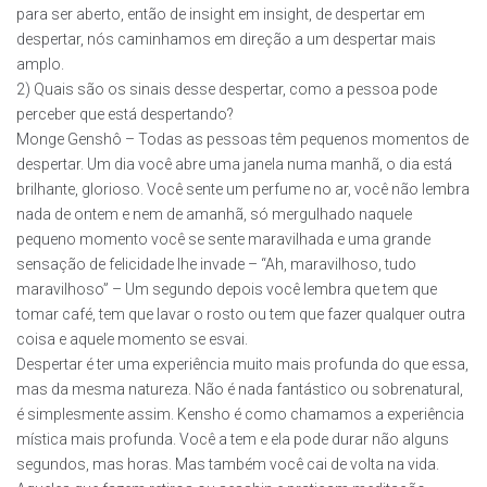
para ser aberto, então de insight em insight, de despertar em
despertar, nós caminhamos em direção a um despertar mais
amplo.
2) Quais são os sinais desse despertar, como a pessoa pode
perceber que está despertando?
Monge Genshô – Todas as pessoas têm pequenos momentos de
despertar. Um dia você abre uma janela numa manhã, o dia está
brilhante, glorioso. Você sente um perfume no ar, você não lembra
nada de ontem e nem de amanhã, só mergulhado naquele
pequeno momento você se sente maravilhada e uma grande
sensação de felicidade lhe invade – “Ah, maravilhoso, tudo
maravilhoso” – Um segundo depois você lembra que tem que
tomar café, tem que lavar o rosto ou tem que fazer qualquer outra
coisa e aquele momento se esvai.
Despertar é ter uma experiência muito mais profunda do que essa,
mas da mesma natureza. Não é nada fantástico ou sobrenatural,
é simplesmente assim. Kensho é como chamamos a experiência
mística mais profunda. Você a tem e ela pode durar não alguns
segundos, mas horas. Mas também você cai de volta na vida.