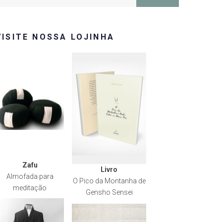
or:
VISITE NOSSA LOJINHA
Zafu
Livro
Almofada para
O Pico da Montanha de
meditação
Gensho Sensei