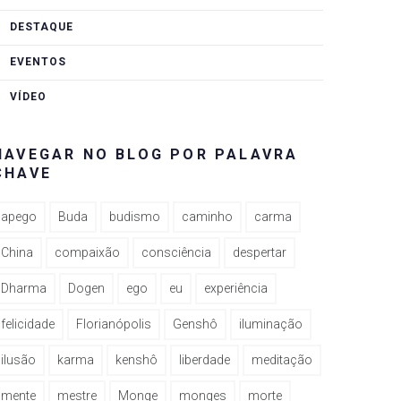
DESTAQUE
EVENTOS
VÍDEO
NAVEGAR NO BLOG POR PALAVRA
CHAVE
apego
Buda
budismo
caminho
carma
China
compaixão
consciência
despertar
Dharma
Dogen
ego
eu
experiência
felicidade
Florianópolis
Genshô
iluminação
ilusão
karma
kenshô
liberdade
meditação
mente
mestre
Monge
monges
morte