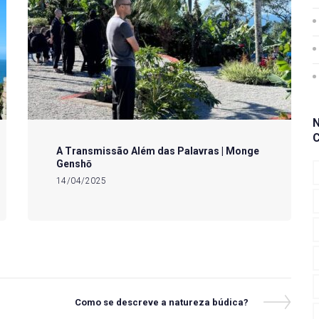
A Transmissão Além das Palavras | Monge
Genshō
14/04/2025
Next
Como se descreve a natureza búdica?
Post