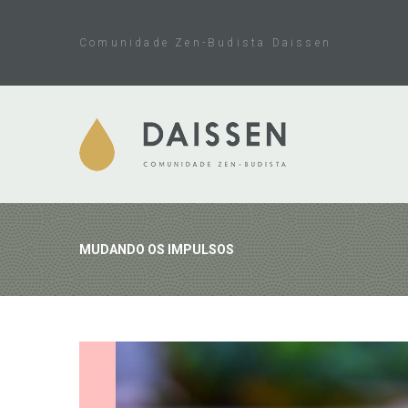
Skip
to
Comunidade Zen-Budista Daissen
content
MUDANDO OS IMPULSOS