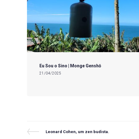
Eu Sou o Sino | Monge Genshō
21/04/2025
Navegação
Previous
Leonard Cohen, um zen budista.
Post