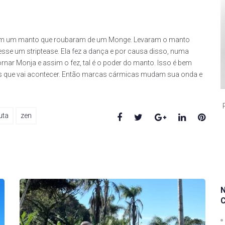
aram um manto que roubaram de um Monge. Levaram o manto
zesse um striptease. Ela fez a dança e por causa disso, numa
rnar Monja e assim o fez, tal é o poder do manto. Isso é bem
os que vai acontecer. Então marcas cármicas mudam sua onda e
Facebook
Twitter
Google+
LinkedIn
Pinte
uta
zen