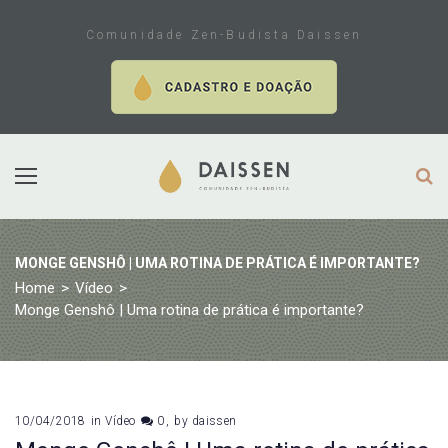
Skip
to
Comunidade Zen-Budista Daissen
content
MONGE GENSHÔ | UMA ROTINA DE PRÁTICA É IMPORTANTE?
Home
>
Vídeo
>
Monge Genshô | Uma rotina de prática é importante?
10/04/2018
in
Vídeo
0
by
daissen