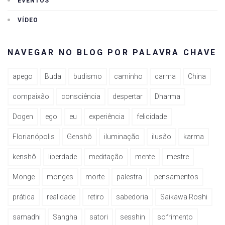
EVENTOS
VÍDEO
NAVEGAR NO BLOG POR PALAVRA CHAVE
apego
Buda
budismo
caminho
carma
China
compaixão
consciência
despertar
Dharma
Dogen
ego
eu
experiência
felicidade
Florianópolis
Genshô
iluminação
ilusão
karma
kenshô
liberdade
meditação
mente
mestre
Monge
monges
morte
palestra
pensamentos
prática
realidade
retiro
sabedoria
Saikawa Roshi
samadhi
Sangha
satori
sesshin
sofrimento