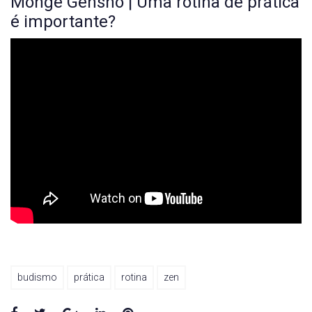
Monge Genshô | Uma rotina de prática
é importante?
budismo
prática
rotina
zen