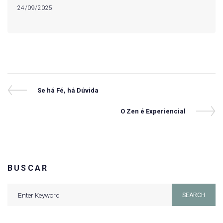
24/09/2025
Navegação
Previous
Se há Fé, há Dúvida
Post
de
Next
O Zen é Experiencial
Post
Post
BUSCAR
Search
SEARCH
for: