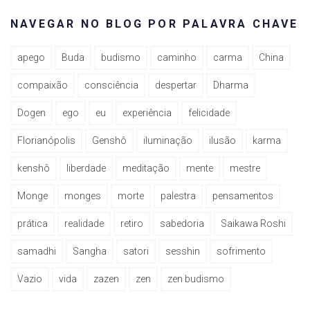
NAVEGAR NO BLOG POR PALAVRA CHAVE
apego
Buda
budismo
caminho
carma
China
compaixão
consciência
despertar
Dharma
Dogen
ego
eu
experiência
felicidade
Florianópolis
Genshô
iluminação
ilusão
karma
kenshô
liberdade
meditação
mente
mestre
Monge
monges
morte
palestra
pensamentos
prática
realidade
retiro
sabedoria
Saikawa Roshi
samadhi
Sangha
satori
sesshin
sofrimento
Vazio
vida
zazen
zen
zen budismo