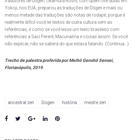
tradutores de Dōgen, Okamura Roshi, com quem tive aulas em
Yokoji, nos EUA, preparou as traduções de Dōgen e mais ou
menos metade das traduções são notas de rodapé, porque é
realmente difícil você ler textos de outra cultura sem as
referências, é como se você lesse um texto brasileiro com
referências a Saci Pererê, Macunaíma e coisas assim. Se você
não explicar, não se saberá do que estava falando. (Continua…)
Trecho de palestra proferida por Meihô Genshô Sensei,
Florianópolis, 2019.
ancestral zen
Dogen
história
mestre zen
Facebook
Twitter
Google+
LinkedIn
Pinterest