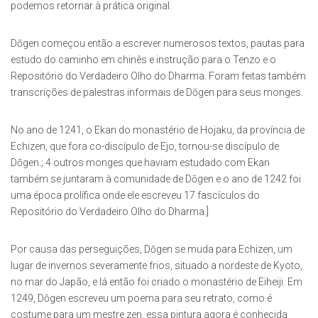
podemos retornar à prática original.
Dōgen começou então a escrever numerosos textos, pautas para
estudo do caminho em chinês e instrução para o Tenzo e o
Repositório do Verdadeiro Olho do Dharma. Foram feitas também
transcrições de palestras informais de Dōgen para seus monges.
No ano de 1241, o Ekan do monastério de Hojaku, da província de
Echizen, que fora co-discípulo de Ejo, tornou-se discípulo de
Dōgen.; 4 outros monges que haviam estudado com Ekan
também se juntaram à comunidade de Dōgen e o ano de 1242 foi
uma época prolífica onde ele escreveu 17 fascículos do
Repositório do Verdadeiro Olho do Dharma.]
Por causa das perseguições, Dōgen se muda para Echizen, um
lugar de invernos severamente frios, situado a nordeste de Kyoto,
no mar do Japão, e lá então foi criado o monastério de Eiheiji. Em
1249, Dōgen escreveu um poema para seu retrato, como é
costume para um mestre zen, essa pintura agora é conhecida