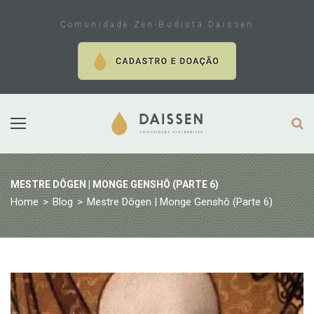
Skip
to
Comunidade Zen-Budista Daissen
content
MESTRE DÔGEN | MONGE GENSHÔ (PARTE 6)
Home
>
Blog
>
Mestre Dôgen | Monge Genshô (Parte 6)