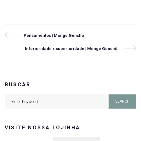
Navegação
Previous
Pensamentos | Monge Genshô
Post
de
Next
Inferioridade x superioridade | Monge Genshô
Post
Post
BUSCAR
Search
SEARCH
for:
VISITE NOSSA LOJINHA