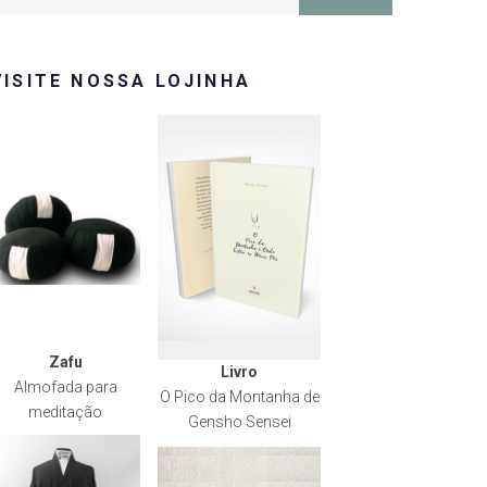
or:
VISITE NOSSA LOJINHA
Zafu
Livro
Almofada para
O Pico da Montanha de
meditação
Gensho Sensei