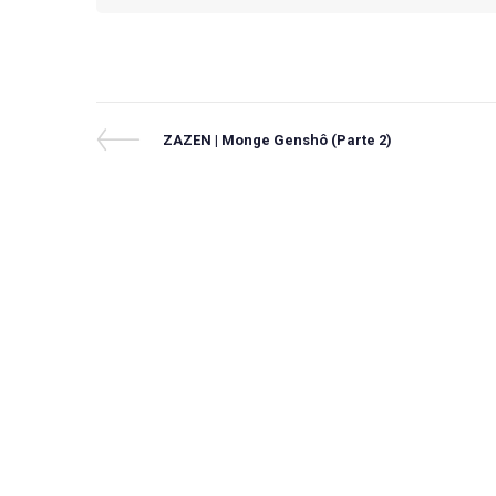
Navegação
Previous
ZAZEN | Monge Genshô (Parte 2)
Post
de
Post