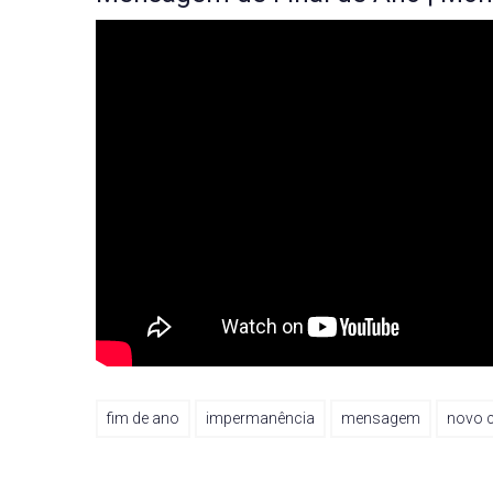
fim de ano
impermanência
mensagem
novo c