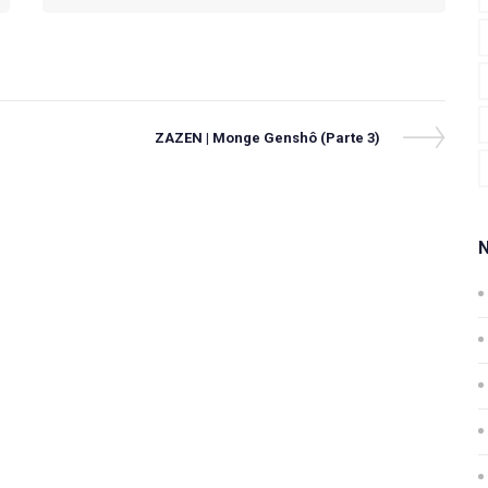
Next
ZAZEN | Monge Genshô (Parte 3)
Post