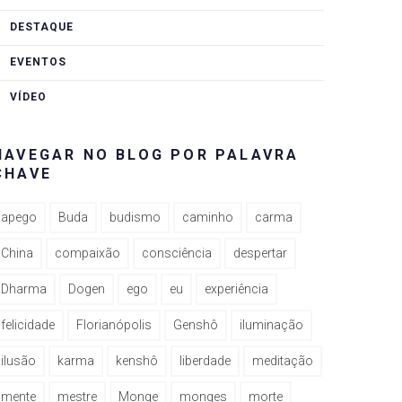
DESTAQUE
EVENTOS
VÍDEO
NAVEGAR NO BLOG POR PALAVRA
CHAVE
apego
Buda
budismo
caminho
carma
China
compaixão
consciência
despertar
Dharma
Dogen
ego
eu
experiência
felicidade
Florianópolis
Genshô
iluminação
ilusão
karma
kenshô
liberdade
meditação
mente
mestre
Monge
monges
morte