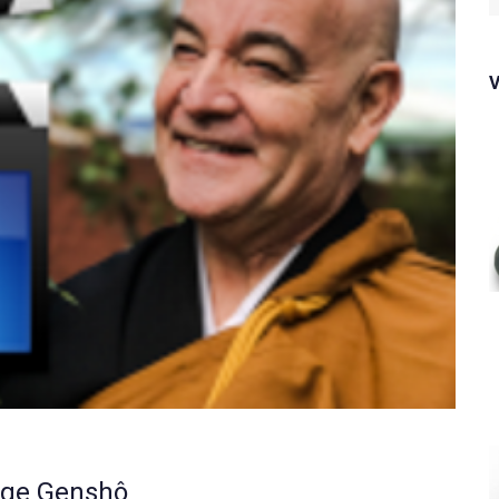
f
nge Genshô