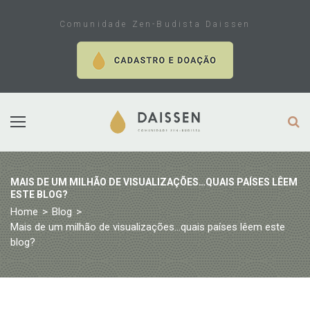
Skip
to
Comunidade Zen-Budista Daissen
content
MAIS DE UM MILHÃO DE VISUALIZAÇÕES…QUAIS PAÍSES LÊEM
ESTE BLOG?
Home
>
Blog
>
Mais de um milhão de visualizações…quais países lêem este
blog?