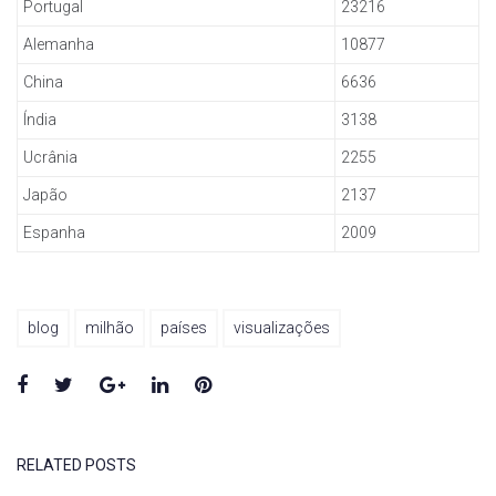
Portugal
23216
Alemanha
10877
China
6636
Índia
3138
Ucrânia
2255
Japão
2137
Espanha
2009
blog
milhão
países
visualizações
Facebook
Twitter
Google+
LinkedIn
Pinterest
RELATED POSTS