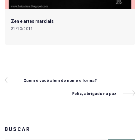
Zen e artes marciais
31/10/2011
Navegação
Previous
Quem é você além de nome e forma?
Post
de
Next
Feliz, abrigado na paz
Post
Post
BUSCAR