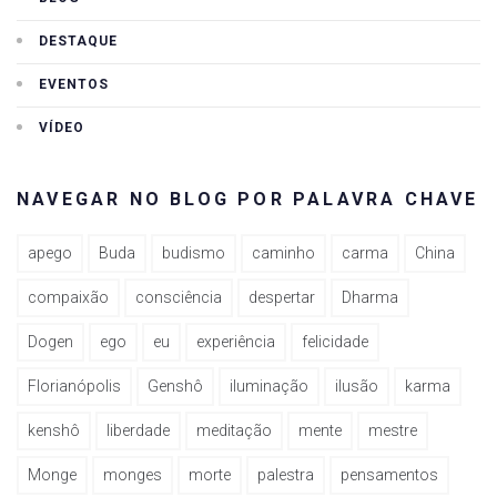
DESTAQUE
EVENTOS
VÍDEO
NAVEGAR NO BLOG POR PALAVRA CHAVE
apego
Buda
budismo
caminho
carma
China
compaixão
consciência
despertar
Dharma
Dogen
ego
eu
experiência
felicidade
Florianópolis
Genshô
iluminação
ilusão
karma
kenshô
liberdade
meditação
mente
mestre
Monge
monges
morte
palestra
pensamentos