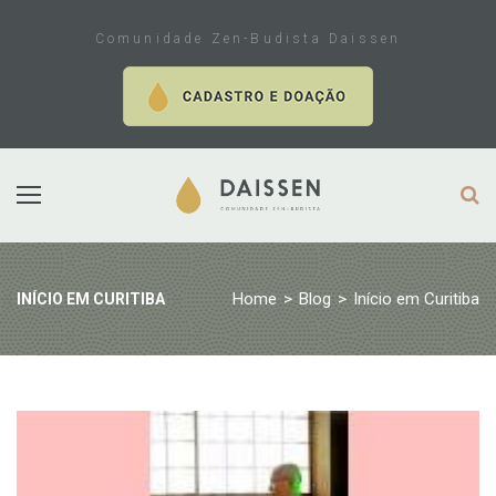
Skip
to
Comunidade Zen-Budista Daissen
content
Home
>
Blog
>
Início em Curitiba
INÍCIO EM CURITIBA