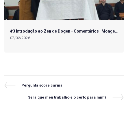
#3 Introdução ao Zen de Dogen - Comentários | Monge…
07/03/2026
Navegação
Previous
Pergunta sobre carma
Post
de
Next
Será que meu trabalho é o certo para mim?
Post
Post