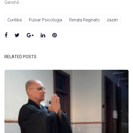
Genshô
Curitiba
Pulsar Psicologia
Renata Reginato
zazen
Facebook
Twitter
Google+
LinkedIn
Pinterest
RELATED POSTS